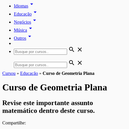
arrow_drop_down
Idiomas
arrow_drop_down
Educação
arrow_drop_down
Negócios
arrow_drop_down
Música
arrow_drop_down
Outros
search
close
search
close
Cursou
»
Educação
»
Curso de Geometria Plana
Curso de Geometria Plana
Revise este importante assunto
matemático dentro deste curso.
Compartilhe: