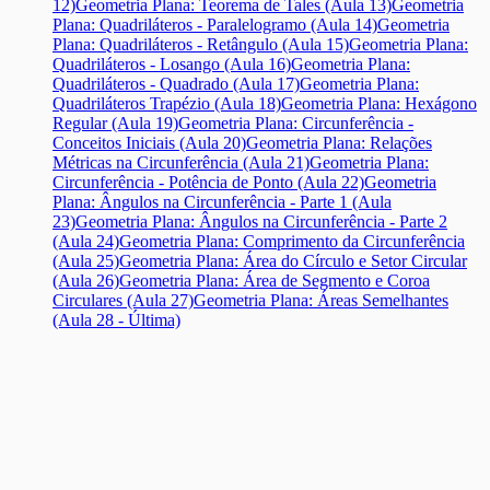
12)
Geometria Plana: Teorema de Tales (Aula 13)
Geometria
Plana: Quadriláteros - Paralelogramo (Aula 14)
Geometria
Plana: Quadriláteros - Retângulo (Aula 15)
Geometria Plana:
Quadriláteros - Losango (Aula 16)
Geometria Plana:
Quadriláteros - Quadrado (Aula 17)
Geometria Plana:
Quadriláteros Trapézio (Aula 18)
Geometria Plana: Hexágono
Regular (Aula 19)
Geometria Plana: Circunferência -
Conceitos Iniciais (Aula 20)
Geometria Plana: Relações
Métricas na Circunferência (Aula 21)
Geometria Plana:
Circunferência - Potência de Ponto (Aula 22)
Geometria
Plana: Ângulos na Circunferência - Parte 1 (Aula
23)
Geometria Plana: Ângulos na Circunferência - Parte 2
(Aula 24)
Geometria Plana: Comprimento da Circunferência
(Aula 25)
Geometria Plana: Área do Círculo e Setor Circular
(Aula 26)
Geometria Plana: Área de Segmento e Coroa
Circulares (Aula 27)
Geometria Plana: Áreas Semelhantes
(Aula 28 - Última)