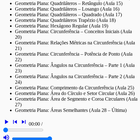
Geometria Plana: Quadriláteros – Retângulo (Aula 15)
Geometria Plana: Quadriláteros – Losango (Aula 16)
Geometria Plana: Quadriláteros – Quadrado (Aula 17)
Geometria Plana: Quadriláteros Trapézio (Aula 18)
Geometria Plana: Hexágono Regular (Aula 19)
Geometria Plana: Circunferência – Conceitos Iniciais (Aula
20)
Geometria Plana: Relações Métricas na Circunferência (Aula
21)
Geometria Plana: Circunferência – Potência de Ponto (Aula
22)
Geometria Plana: Ângulos na Circunferência – Parte 1 (Aula
23)
Geometria Plana: Ângulos na Circunferência – Parte 2 (Aula
24)
Geometria Plana: Comprimento da Circunferência (Aula 25)
Geometria Plana: Área do Círculo e Setor Circular (Aula 26)
Geometria Plana: Área de Segmento e Coroa Circulares (Aula
27)
Geometria Plana: Áreas Semelhantes (Aula 28 – Última)
play_arrow
skip_previous
skip_next
00:00
/
volume_up