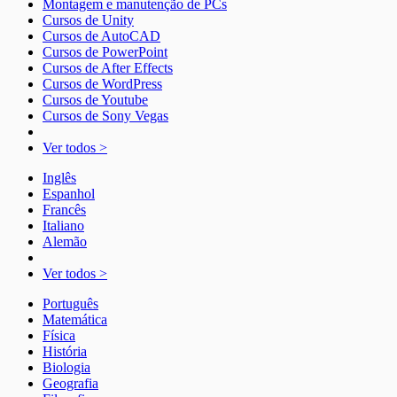
Montagem e manutenção de PCs
Cursos de Unity
Cursos de AutoCAD
Cursos de PowerPoint
Cursos de After Effects
Cursos de WordPress
Cursos de Youtube
Cursos de Sony Vegas
Ver todos >
Inglês
Espanhol
Francês
Italiano
Alemão
Ver todos >
Português
Matemática
Física
História
Biologia
Geografia