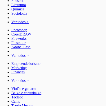
Filosofia
Literatura
Química
Sociologia
Ver todos >
Photoshop
CorelDRAW
Fireworks
Illustrator
Adobe Flash
Ver todos >
Empreendedorismo
Marketing
Finanças
Ver todos >
Violão e guitarra
Baixo e contrabaixo
Teclado
Canto
Teoria Musical