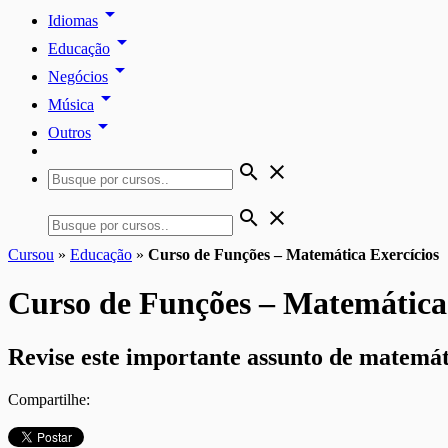
arrow_drop_down
Idiomas
arrow_drop_down
Educação
arrow_drop_down
Negócios
arrow_drop_down
Música
arrow_drop_down
Outros
search
close
search
close
Cursou
»
Educação
»
Curso de Funções – Matemática Exercícios
Curso de Funções – Matemática 
Revise este importante assunto de matemáti
Compartilhe: