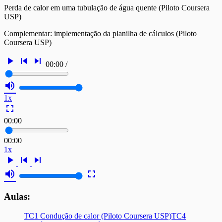
Perda de calor em uma tubulação de água quente (Piloto Coursera
USP)
Complementar: implementação da planilha de cálculos (Piloto
Coursera USP)
play_arrow
skip_previous
skip_next
00:00
/
volume_up
1x
fullscreen
00:00
00:00
1x
play_arrow
skip_previous
skip_next
volume_up
fullscreen
Aulas:
TC1 Condução de calor (Piloto Coursera USP)
TC4