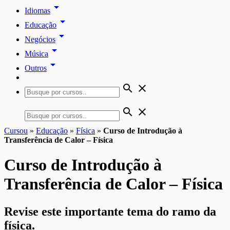
arrow_drop_down
Idiomas
arrow_drop_down
Educação
arrow_drop_down
Negócios
arrow_drop_down
Música
arrow_drop_down
Outros
search
close
search
close
Cursou
»
Educação
»
Física
»
Curso de Introdução à
Transferência de Calor – Física
Curso de Introdução à
Transferência de Calor – Física
Revise este importante tema do ramo da
física.