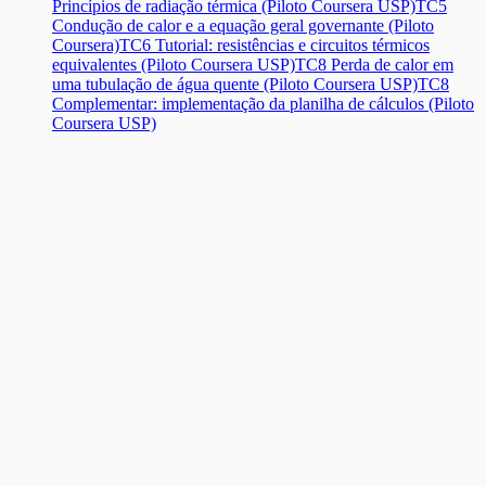
Princípios de radiação térmica (Piloto Coursera USP)
TC5
Condução de calor e a equação geral governante (Piloto
Coursera)
TC6 Tutorial: resistências e circuitos térmicos
equivalentes (Piloto Coursera USP)
TC8 Perda de calor em
uma tubulação de água quente (Piloto Coursera USP)
TC8
Complementar: implementação da planilha de cálculos (Piloto
Coursera USP)