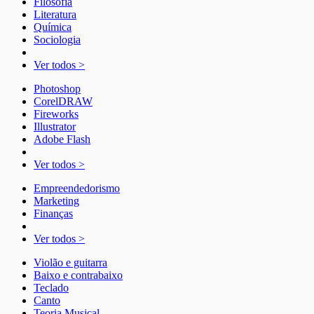
Filosofia
Literatura
Química
Sociologia
Ver todos >
Photoshop
CorelDRAW
Fireworks
Illustrator
Adobe Flash
Ver todos >
Empreendedorismo
Marketing
Finanças
Ver todos >
Violão e guitarra
Baixo e contrabaixo
Teclado
Canto
Teoria Musical