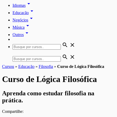
arrow_drop_down
Idiomas
arrow_drop_down
Educação
arrow_drop_down
Negócios
arrow_drop_down
Música
arrow_drop_down
Outros
search
close
search
close
Cursou
»
Educação
»
Filosofia
»
Curso de Lógica Filosófica
Curso de Lógica Filosófica
Aprenda como estudar filosofia na
prática.
Compartilhe: