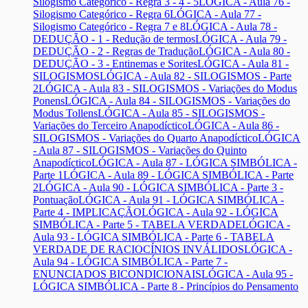
Silogismo Categórico - Regra 3 - 4 - 5
LÓGICA - Aula 76 -
Silogismo Categórico - Regra 6
LÓGICA - Aula 77 -
Silogismo Categórico - Regra 7 e 8
LÓGICA - Aula 78 -
DEDUÇÃO - 1 - Redução de termos
LÓGICA - Aula 79 -
DEDUÇÃO - 2 - Regras de Tradução
LÓGICA - Aula 80 -
DEDUÇÃO - 3 - Entinemas e Sorites
LÓGICA - Aula 81 -
SILOGISMOS
LÓGICA - Aula 82 - SILOGISMOS - Parte
2
LÓGICA - Aula 83 - SILOGISMOS - Variações do Modus
Ponens
LÓGICA - Aula 84 - SILOGISMOS - Variações do
Modus Tollens
LÓGICA - Aula 85 - SILOGISMOS -
Variações do Terceiro Anapodíctico
LÓGICA - Aula 86 -
SILOGISMOS - Variações do Quarto Anapodíctico
LÓGICA
- Aula 87 - SILOGISMOS - Variações do Quinto
Anapodíctico
LÓGICA - Aula 87 - LÓGICA SIMBÓLICA -
Parte 1
LÓGICA - Aula 89 - LÓGICA SIMBÓLICA - Parte
2
LÓGICA - Aula 90 - LÓGICA SIMBÓLICA - Parte 3 -
Pontuação
LÓGICA - Aula 91 - LÓGICA SIMBÓLICA -
Parte 4 - IMPLICAÇÃO
LÓGICA - Aula 92 - LÓGICA
SIMBÓLICA - Parte 5 - TABELA VERDADE
LÓGICA -
Aula 93 - LÓGICA SIMBÓLICA - Parte 6 - TABELA
VERDADE DE RACIOCÍNIOS INVÁLIDOS
LÓGICA -
Aula 94 - LÓGICA SIMBÓLICA - Parte 7 -
ENUNCIADOS BICONDICIONAIS
LÓGICA - Aula 95 -
LÓGICA SIMBÓLICA - Parte 8 - Princípios do Pensamento