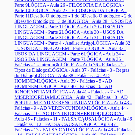
Parte 9
LÓGICA - Aula 26 - FILOSOFIA DA LÓGICA -
Parte 10
LÓGICA - Aula 27 - FILOSOFIA DA LÓGICA -
Parte 11
Desafio Ontológico - 1 de 3
Desafio Ontológico - 2 de
3
Desafio Ontológico - 3 de 3
LÓGICA - Aula 28 - USOS DA
LINGUAGEM - Parte 1
LÓGICA - Aula 29 - USOS DA
LINGUAGEM - Parte 2
LÓGICA - Aula 30 - USOS DA
LINGUAGEM - Parte 3
LÓGICA - Aula 31 - USOS DA
LINGUAGEM - Parte 4 - Análise Artigo
LÓGICA - Aula 32
- USOS DA LINGUAGEM - Parte 5
LÓGICA - Aula 33 -
USOS DA LINGUAGEM - Parte 6
LÓGICA - Aula 34 -
USOS DA LINGUAGEM - Parte 7
LÓGICA - Aula 35 -
Falácias - 1 - Introdução
LÓGICA - Aula 36 - Falácias - 2 -
Tipos de Diálogos
LÓGICA - Aula 37 - Falácias - 3 - Regras
do Diálogo
LÓGICA - Aula 38 - Falácias - 4 - AD
HOMINEM
LÓGICA - Aula 39 - Falácias - 5 - AD
HOMINEM
LÓGICA - Aula 40 - Falácias - 6 - AD
IGNORANTIAM
LÓGICA - Aula 41 - Falácias - 7 - AD
MISERICORDIAM
LÓGICA - Aula 42 - Falácias - 8 - AD
POPULUM E AD VERENCUNDIAM
LÓGICA - Aula 43 -
Falácias - 9 - AD VERENCUNDIAM
LÓGICA - Aula 44 -
Falácias - 10 - ACIDENTE [CONVERTIDO]
LÓGICA -
Aula 45 - Falácias - 11 - FALSA CAUSA
LÓGICA - Aula 46
- Falácias - 12 - FALSA CAUSA
LÓGICA - Aula 47 -
Falácias - 13 - FALSA CAUSA
LÓGICA - Aula 48 - Falácias