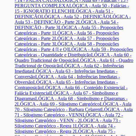
- 14 - FALSA CAUSA
LÓGICA - Aula 49 - Falácias - 15 -
PERGUNTA COMPLEXA
LÓGICA - Aula 50 - Falácias -
15 - IGNORATIO ELENCHI
LÓGICA - Aula 51 -
DEFINIÇÃO
LÓGICA - Aula 52 - DEFINIÇÃO
LÓGICA -
Aula 53 - DEFINIÇÃO - Parte 2
LÓGICA - Aula 54 -
DEFINIÇÃO - Parte 3
LÓGICA - Aula 55 - Proposições
Categóricas - Parte 1
LÓGICA - Aula 56 - Proposições
Categóricas - Parte 2
LÓGICA - Aula 57 - Proposições
Categóricas - Parte 3
LÓGICA - Aula 58 - Proposições
Categóricas - Parte 4 [I e O]
LÓGICA - Aula 59 - Proposições
Categóricas - Quantidade e Distribuição
LÓGICA - Aula 60 -
Quadro Tradicional de Oposição
LÓGICA - Aula 61 - Quadro
Tradicional de Oposição
LÓGICA - Aula 62 - Inferências
Imediatas
LÓGICA - Aula 63 - Inferências Imediatas -
Conversão
LÓGICA - Aula 64 - Inferências Imediatas -
Obversão
LÓGICA - Aula 65 - Inferências Imediatas -
Contraposição
LÓGICA - Aula 66 - Conteúdo Existencial -
Falácia Existencial
LÓGICA - Aula 67 - Simbolismo e
Diagramas
LÓGICA - Aula 68 - Simbolismo e Diagramas -
2
LÓGICA - Aula 69 - Silogismo Categórico
LÓGICA - Aula
70 - Silogismo Categórico - Barbara Celarent
LÓGICA - Aula
71 - Silogismo Categórico - VENN
LÓGICA - Aula 72 -
Silogismo Categórico - VENN - 2
LÓGICA - Aula 73 -
Silogismo Categórico - Regra 1
LÓGICA - Aula 74 -
Silogismo Categórico - Regra 2
LÓGICA - Aula 75 -