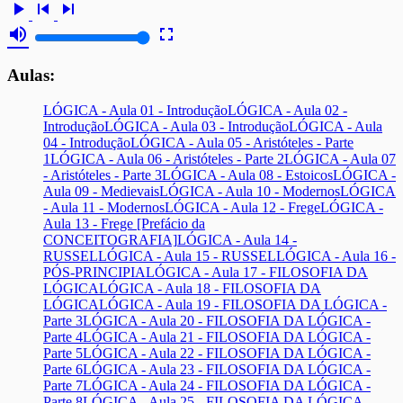
play_arrow
skip_previous
skip_next
volume_up
fullscreen
Aulas:
LÓGICA - Aula 01 - Introdução
LÓGICA - Aula 02 -
Introdução
LÓGICA - Aula 03 - Introdução
LÓGICA - Aula
04 - Introdução
LÓGICA - Aula 05 - Aristóteles - Parte
1
LÓGICA - Aula 06 - Aristóteles - Parte 2
LÓGICA - Aula 07
- Aristóteles - Parte 3
LÓGICA - Aula 08 - Estoicos
LÓGICA -
Aula 09 - Medievais
LÓGICA - Aula 10 - Modernos
LÓGICA
- Aula 11 - Modernos
LÓGICA - Aula 12 - Frege
LÓGICA -
Aula 13 - Frege [Prefácio da
CONCEITOGRAFIA]
LÓGICA - Aula 14 -
RUSSEL
LÓGICA - Aula 15 - RUSSEL
LÓGICA - Aula 16 -
PÓS-PRINCIPIA
LÓGICA - Aula 17 - FILOSOFIA DA
LÓGICA
LÓGICA - Aula 18 - FILOSOFIA DA
LÓGICA
LÓGICA - Aula 19 - FILOSOFIA DA LÓGICA -
Parte 3
LÓGICA - Aula 20 - FILOSOFIA DA LÓGICA -
Parte 4
LÓGICA - Aula 21 - FILOSOFIA DA LÓGICA -
Parte 5
LÓGICA - Aula 22 - FILOSOFIA DA LÓGICA -
Parte 6
LÓGICA - Aula 23 - FILOSOFIA DA LÓGICA -
Parte 7
LÓGICA - Aula 24 - FILOSOFIA DA LÓGICA -
Parte 8
LÓGICA - Aula 25 - FILOSOFIA DA LÓGICA -