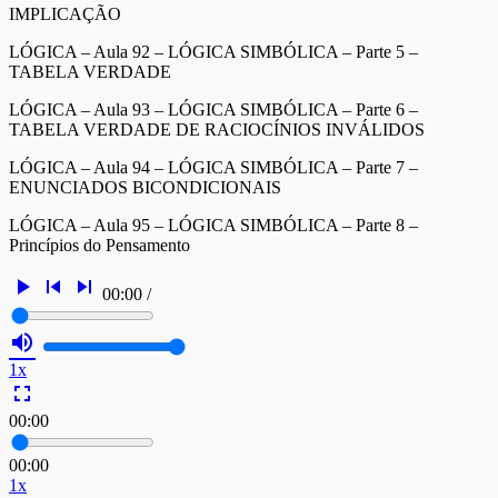
IMPLICAÇÃO
LÓGICA – Aula 92 – LÓGICA SIMBÓLICA – Parte 5 –
TABELA VERDADE
LÓGICA – Aula 93 – LÓGICA SIMBÓLICA – Parte 6 –
TABELA VERDADE DE RACIOCÍNIOS INVÁLIDOS
LÓGICA – Aula 94 – LÓGICA SIMBÓLICA – Parte 7 –
ENUNCIADOS BICONDICIONAIS
LÓGICA – Aula 95 – LÓGICA SIMBÓLICA – Parte 8 –
Princípios do Pensamento
play_arrow
skip_previous
skip_next
00:00
/
volume_up
1x
fullscreen
00:00
00:00
1x