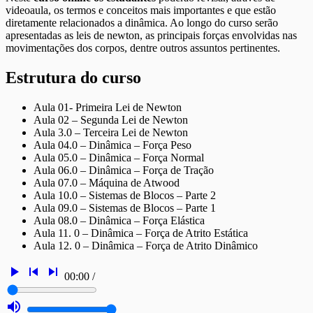
videoaula, os termos e conceitos mais importantes e que estão
diretamente relacionados a dinâmica. Ao longo do curso serão
apresentadas as leis de newton, as principais forças envolvidas nas
movimentações dos corpos, dentre outros assuntos pertinentes.
Estrutura do curso
Aula 01- Primeira Lei de Newton
Aula 02 – Segunda Lei de Newton
Aula 3.0 – Terceira Lei de Newton
Aula 04.0 – Dinâmica – Força Peso
Aula 05.0 – Dinâmica – Força Normal
Aula 06.0 – Dinâmica – Força de Tração
Aula 07.0 – Máquina de Atwood
Aula 10.0 – Sistemas de Blocos – Parte 2
Aula 09.0 – Sistemas de Blocos – Parte 1
Aula 08.0 – Dinâmica – Força Elástica
Aula 11. 0 – Dinâmica – Força de Atrito Estática
Aula 12. 0 – Dinâmica – Força de Atrito Dinâmico
play_arrow
skip_previous
skip_next
00:00
/
volume_up