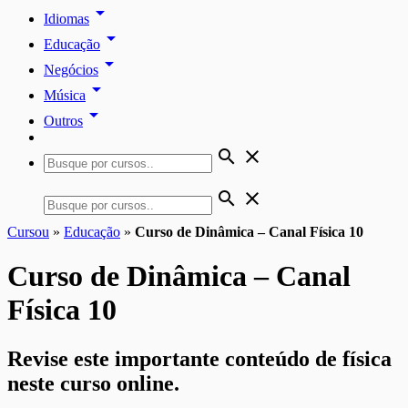
arrow_drop_down
Idiomas
arrow_drop_down
Educação
arrow_drop_down
Negócios
arrow_drop_down
Música
arrow_drop_down
Outros
search
close
search
close
Cursou
»
Educação
»
Curso de Dinâmica – Canal Física 10
Curso de Dinâmica – Canal
Física 10
Revise este importante conteúdo de física
neste curso online.