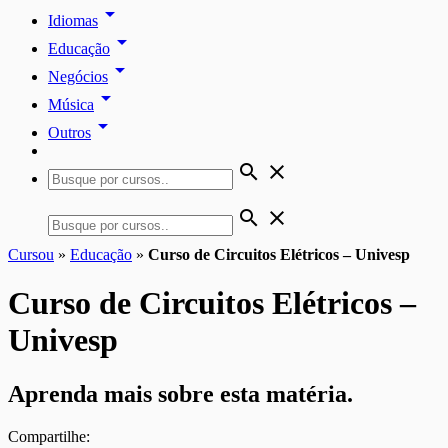
arrow_drop_down
Idiomas
arrow_drop_down
Educação
arrow_drop_down
Negócios
arrow_drop_down
Música
arrow_drop_down
Outros
search
close
search
close
Cursou
»
Educação
»
Curso de Circuitos Elétricos – Univesp
Curso de Circuitos Elétricos –
Univesp
Aprenda mais sobre esta matéria.
Compartilhe: