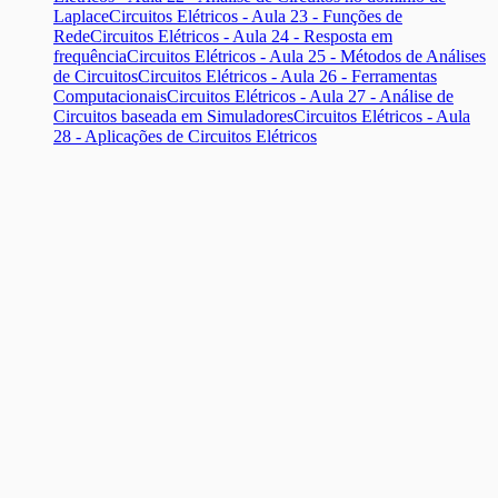
Laplace
Circuitos Elétricos - Aula 23 - Funções de
Rede
Circuitos Elétricos - Aula 24 - Resposta em
frequência
Circuitos Elétricos - Aula 25 - Métodos de Análises
de Circuitos
Circuitos Elétricos - Aula 26 - Ferramentas
Computacionais
Circuitos Elétricos - Aula 27 - Análise de
Circuitos baseada em Simuladores
Circuitos Elétricos - Aula
28 - Aplicações de Circuitos Elétricos