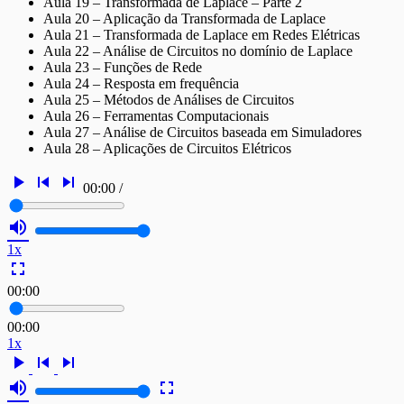
Aula 19 – Transformada de Laplace – Parte 2
Aula 20 – Aplicação da Transformada de Laplace
Aula 21 – Transformada de Laplace em Redes Elétricas
Aula 22 – Análise de Circuitos no domínio de Laplace
Aula 23 – Funções de Rede
Aula 24 – Resposta em frequência
Aula 25 – Métodos de Análises de Circuitos
Aula 26 – Ferramentas Computacionais
Aula 27 – Análise de Circuitos baseada em Simuladores
Aula 28 – Aplicações de Circuitos Elétricos
play_arrow
skip_previous
skip_next
00:00
/
volume_up
1x
fullscreen
00:00
00:00
1x
play_arrow
skip_previous
skip_next
volume_up
fullscreen