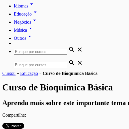
arrow_drop_down
Idiomas
arrow_drop_down
Educação
arrow_drop_down
Negócios
arrow_drop_down
Música
arrow_drop_down
Outros
search
close
search
close
Cursou
»
Educação
»
Curso de Bioquímica Básica
Curso de Bioquímica Básica
Aprenda mais sobre este importante tema n
Compartilhe: