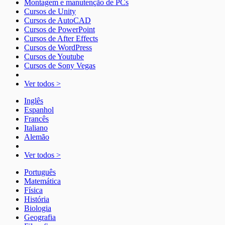
Montagem e manutenção de PCs
Cursos de Unity
Cursos de AutoCAD
Cursos de PowerPoint
Cursos de After Effects
Cursos de WordPress
Cursos de Youtube
Cursos de Sony Vegas
Ver todos >
Inglês
Espanhol
Francês
Italiano
Alemão
Ver todos >
Português
Matemática
Física
História
Biologia
Geografia