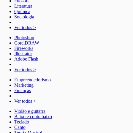
Filosofia
Literatura
Química
Sociologia
Ver todos >
Photoshop
CorelDRAW
Fireworks
Illustrator
Adobe Flash
Ver todos >
Empreendedorismo
Marketing
Finanças
Ver todos >
Violão e guitarra
Baixo e contrabaixo
Teclado
Canto
Teoria Musical