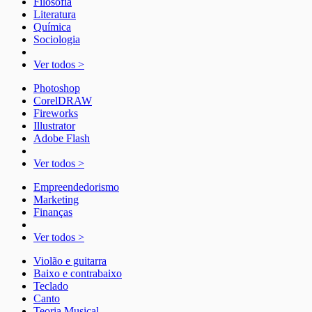
Filosofia
Literatura
Química
Sociologia
Ver todos >
Photoshop
CorelDRAW
Fireworks
Illustrator
Adobe Flash
Ver todos >
Empreendedorismo
Marketing
Finanças
Ver todos >
Violão e guitarra
Baixo e contrabaixo
Teclado
Canto
Teoria Musical