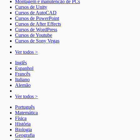
Montagem e manutenção de PCs
Cursos de Unity
Cursos de AutoCAD
Cursos de PowerPoint
Cursos de After Effects
Cursos de WordPress
Cursos de Youtube
Cursos de Sony Vegas
Ver todos >
Inglês
Espanhol
Francês
Italiano
Alemão
Ver todos >
Português
Matemática
Física
História
Biologia
Geografia