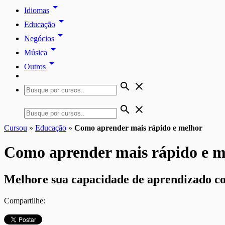
arrow_drop_down
Idiomas
arrow_drop_down
Educação
arrow_drop_down
Negócios
arrow_drop_down
Música
arrow_drop_down
Outros
search
close
search
close
Cursou
»
Educação
»
Como aprender mais rápido e melhor
Como aprender mais rápido e m
Melhore sua capacidade de aprendizado co
Compartilhe: