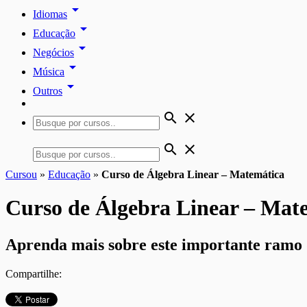
arrow_drop_down
Idiomas
arrow_drop_down
Educação
arrow_drop_down
Negócios
arrow_drop_down
Música
arrow_drop_down
Outros
search
close
search
close
Cursou
»
Educação
»
Curso de Álgebra Linear – Matemática
Curso de Álgebra Linear – Mat
Aprenda mais sobre este importante ramo d
Compartilhe: