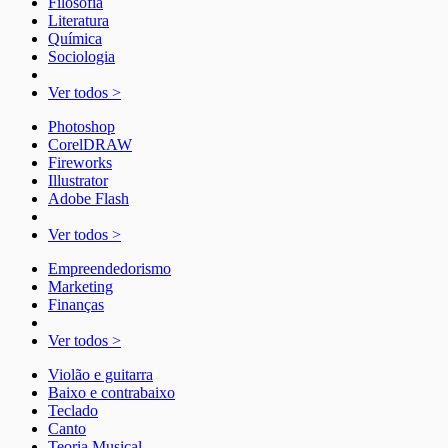
Filosofia
Literatura
Química
Sociologia
Ver todos >
Photoshop
CorelDRAW
Fireworks
Illustrator
Adobe Flash
Ver todos >
Empreendedorismo
Marketing
Finanças
Ver todos >
Violão e guitarra
Baixo e contrabaixo
Teclado
Canto
Teoria Musical