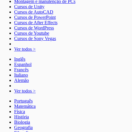
Montagem e manutenção de PCs
Cursos de Unity
Cursos de AutoCAD
Cursos de PowerPoint
Cursos de After Effects
Cursos de WordPress
Cursos de Youtube
Cursos de Sony Vegas
Ver todos >
Inglês
Espanhol
Francês
Italiano
Alemão
Ver todos >
Português
Matemática
Física
História
Biologia
Geografia