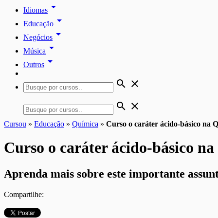
arrow_drop_down
Idiomas
arrow_drop_down
Educação
arrow_drop_down
Negócios
arrow_drop_down
Música
arrow_drop_down
Outros
search
close
search
close
Cursou
»
Educação
»
Química
»
Curso o caráter ácido-básico na 
Curso o caráter ácido-básico n
Aprenda mais sobre este importante assunt
Compartilhe: