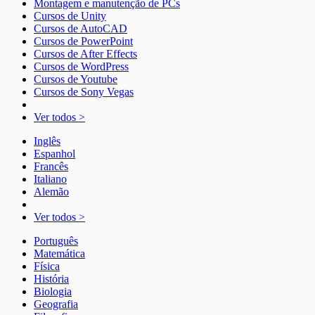
Montagem e manutenção de PCs
Cursos de Unity
Cursos de AutoCAD
Cursos de PowerPoint
Cursos de After Effects
Cursos de WordPress
Cursos de Youtube
Cursos de Sony Vegas
Ver todos >
Inglês
Espanhol
Francês
Italiano
Alemão
Ver todos >
Português
Matemática
Física
História
Biologia
Geografia