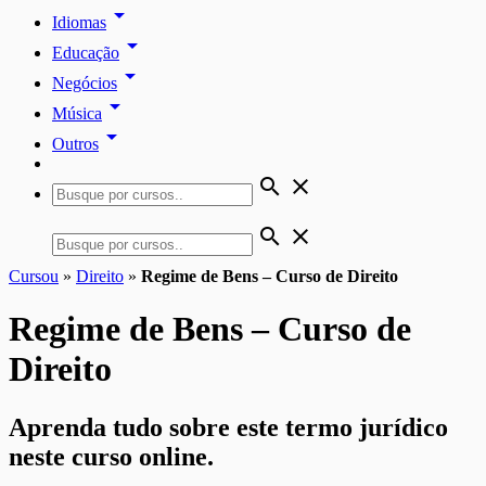
arrow_drop_down
Idiomas
arrow_drop_down
Educação
arrow_drop_down
Negócios
arrow_drop_down
Música
arrow_drop_down
Outros
search
close
search
close
Cursou
»
Direito
»
Regime de Bens – Curso de Direito
Regime de Bens – Curso de
Direito
Aprenda tudo sobre este termo jurídico
neste curso online.