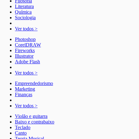
Filosofia
Literatura
Química
Sociologia
Ver todos >
Photoshop
CorelDRAW
Fireworks
Illustrator
Adobe Flash
Ver todos >
Empreendedorismo
Marketing
Finanças
Ver todos >
Violão e guitarra
Baixo e contrabaixo
Teclado
Canto
Teoria Musical