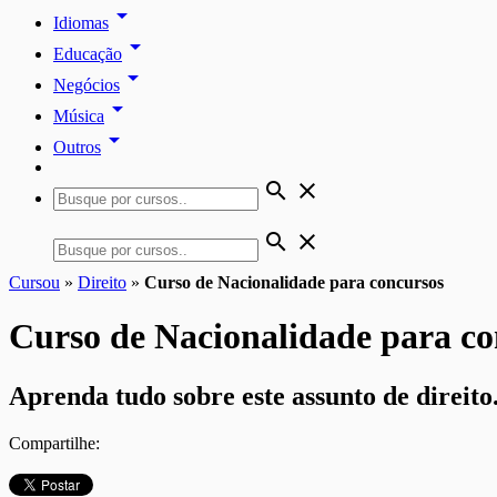
arrow_drop_down
Idiomas
arrow_drop_down
Educação
arrow_drop_down
Negócios
arrow_drop_down
Música
arrow_drop_down
Outros
search
close
search
close
Cursou
»
Direito
»
Curso de Nacionalidade para concursos
Curso de Nacionalidade para co
Aprenda tudo sobre este assunto de direito
Compartilhe: