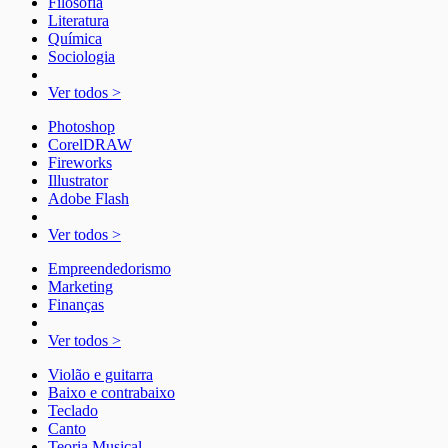
Filosofia
Literatura
Química
Sociologia
Ver todos >
Photoshop
CorelDRAW
Fireworks
Illustrator
Adobe Flash
Ver todos >
Empreendedorismo
Marketing
Finanças
Ver todos >
Violão e guitarra
Baixo e contrabaixo
Teclado
Canto
Teoria Musical