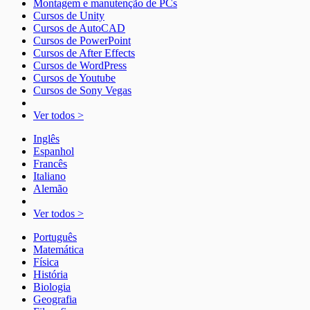
Montagem e manutenção de PCs
Cursos de Unity
Cursos de AutoCAD
Cursos de PowerPoint
Cursos de After Effects
Cursos de WordPress
Cursos de Youtube
Cursos de Sony Vegas
Ver todos >
Inglês
Espanhol
Francês
Italiano
Alemão
Ver todos >
Português
Matemática
Física
História
Biologia
Geografia