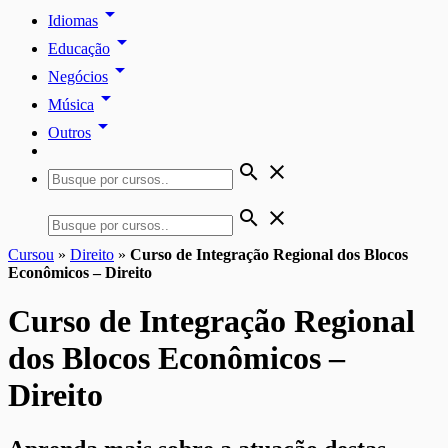
arrow_drop_down
Idiomas
arrow_drop_down
Educação
arrow_drop_down
Negócios
arrow_drop_down
Música
arrow_drop_down
Outros
search
close
search
close
Cursou
»
Direito
»
Curso de Integração Regional dos Blocos
Econômicos – Direito
Curso de Integração Regional
dos Blocos Econômicos –
Direito