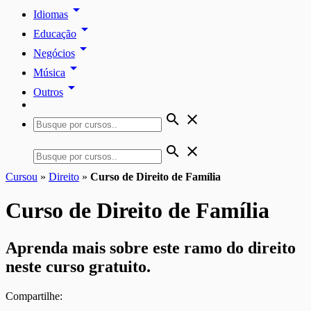
arrow_drop_down
Idiomas
arrow_drop_down
Educação
arrow_drop_down
Negócios
arrow_drop_down
Música
arrow_drop_down
Outros
search
close
search
close
Cursou
»
Direito
»
Curso de Direito de Família
Curso de Direito de Família
Aprenda mais sobre este ramo do direito
neste curso gratuito.
Compartilhe: