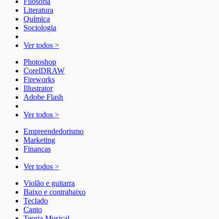
Filosofia
Literatura
Química
Sociologia
Ver todos >
Photoshop
CorelDRAW
Fireworks
Illustrator
Adobe Flash
Ver todos >
Empreendedorismo
Marketing
Finanças
Ver todos >
Violão e guitarra
Baixo e contrabaixo
Teclado
Canto
Teoria Musical