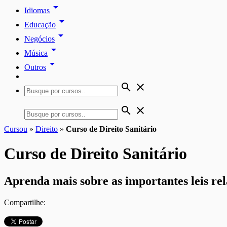
arrow_drop_down
Idiomas
arrow_drop_down
Educação
arrow_drop_down
Negócios
arrow_drop_down
Música
arrow_drop_down
Outros
search
close
search
close
Cursou
»
Direito
»
Curso de Direito Sanitário
Curso de Direito Sanitário
Aprenda mais sobre as importantes leis rel
Compartilhe: