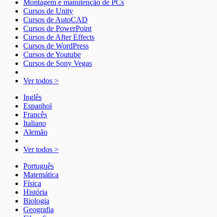
Montagem e manutenção de PCs
Cursos de Unity
Cursos de AutoCAD
Cursos de PowerPoint
Cursos de After Effects
Cursos de WordPress
Cursos de Youtube
Cursos de Sony Vegas
Ver todos >
Inglês
Espanhol
Francês
Italiano
Alemão
Ver todos >
Português
Matemática
Física
História
Biologia
Geografia