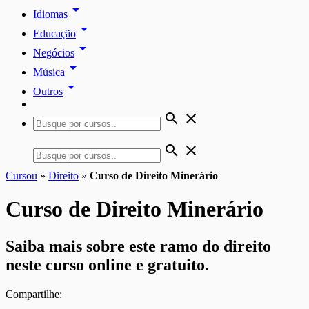
arrow_drop_down
Idiomas
arrow_drop_down
Educação
arrow_drop_down
Negócios
arrow_drop_down
Música
arrow_drop_down
Outros
search
close
search
close
Cursou
»
Direito
»
Curso de Direito Minerário
Curso de Direito Minerário
Saiba mais sobre este ramo do direito
neste curso online e gratuito.
Compartilhe: