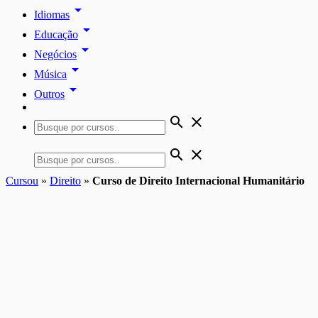
arrow_drop_down
Idiomas
arrow_drop_down
Educação
arrow_drop_down
Negócios
arrow_drop_down
Música
arrow_drop_down
Outros
search
close
search
close
Cursou
»
Direito
»
Curso de Direito Internacional Humanitário