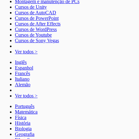
Montagem e manutenção de PCs
Cursos de Unity
Cursos de AutoCAD
Cursos de PowerPoint
Cursos de After Effects
Cursos de WordPress
Cursos de Youtube
Cursos de Sony Vegas
Ver todos >
Inglês
Espanhol
Francês
Italiano
Alemão
Ver todos >
Português
Matemática
Física
História
Biologia
Geografia