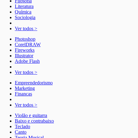
Filosofia
Literatura
Química
Sociologia
Ver todos >
Photoshop
CorelDRAW
Fireworks
Illustrator
Adobe Flash
Ver todos >
Empreendedorismo
Marketing
Finanças
Ver todos >
Violão e guitarra
Baixo e contrabaixo
Teclado
Canto
Teoria Musical