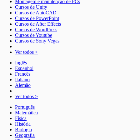
Montagem e manutenção de PCs
Cursos de Unity
Cursos de AutoCAD
Cursos de PowerPoint
Cursos de After Effects
Cursos de WordPress
Cursos de Youtube
Cursos de Sony Vegas
Ver todos >
Inglês
Espanhol
Francês
Italiano
Alemão
Ver todos >
Português
Matemática
Física
História
Biologia
Geografia