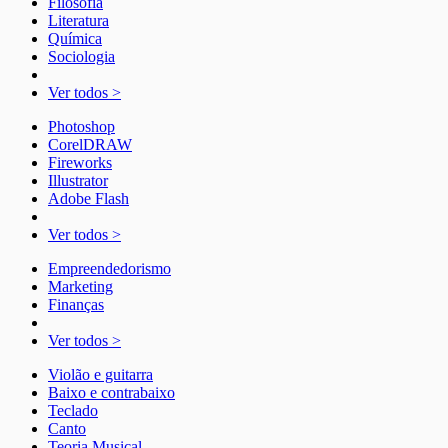
Filosofia
Literatura
Química
Sociologia
Ver todos >
Photoshop
CorelDRAW
Fireworks
Illustrator
Adobe Flash
Ver todos >
Empreendedorismo
Marketing
Finanças
Ver todos >
Violão e guitarra
Baixo e contrabaixo
Teclado
Canto
Teoria Musical