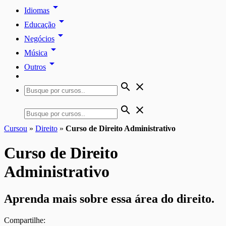
arrow_drop_down
Idiomas
arrow_drop_down
Educação
arrow_drop_down
Negócios
arrow_drop_down
Música
arrow_drop_down
Outros
search
close
search
close
Cursou
»
Direito
»
Curso de Direito Administrativo
Curso de Direito
Administrativo
Aprenda mais sobre essa área do direito.
Compartilhe: