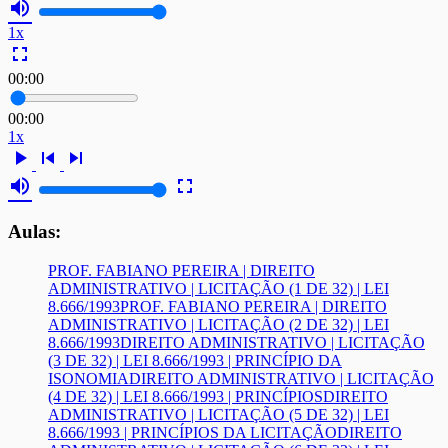
volume_up
1x
fullscreen
00:00
00:00
1x
play_arrow
skip_previous
skip_next
volume_up
fullscreen
Aulas:
PROF. FABIANO PEREIRA | DIREITO
ADMINISTRATIVO | LICITAÇÃO (1 DE 32) | LEI
8.666/1993
PROF. FABIANO PEREIRA | DIREITO
ADMINISTRATIVO | LICITAÇÃO (2 DE 32) | LEI
8.666/1993
DIREITO ADMINISTRATIVO | LICITAÇÃO
(3 DE 32) | LEI 8.666/1993 | PRINCÍPIO DA
ISONOMIA
DIREITO ADMINISTRATIVO | LICITAÇÃO
(4 DE 32) | LEI 8.666/1993 | PRINCÍPIOS
DIREITO
ADMINISTRATIVO | LICITAÇÃO (5 DE 32) | LEI
8.666/1993 | PRINCÍPIOS DA LICITAÇÃO
DIREITO