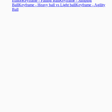
Editor
Keyframe - Falling Ball
Keyframe - Jumping
Ball
Keyframe - Heavy ball vs Light ball
Keyframe - Agility
Ball