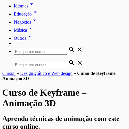
arrow_drop_down
Idiomas
arrow_drop_down
Educação
arrow_drop_down
Negócios
arrow_drop_down
Música
arrow_drop_down
Outros
search
close
search
close
Cursou
»
Design gráfico e Web design
»
Curso de Keyframe –
Animação 3D
Curso de Keyframe –
Animação 3D
Aprenda técnicas de animação com este
curso online.