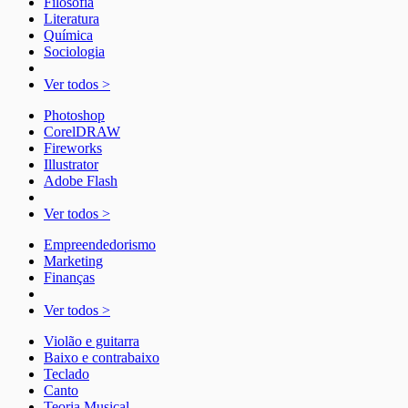
Filosofia
Literatura
Química
Sociologia
Ver todos >
Photoshop
CorelDRAW
Fireworks
Illustrator
Adobe Flash
Ver todos >
Empreendedorismo
Marketing
Finanças
Ver todos >
Violão e guitarra
Baixo e contrabaixo
Teclado
Canto
Teoria Musical