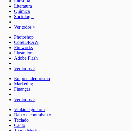
Filosofia
Literatura
Química
Sociologia
Ver todos >
Photoshop
CorelDRAW
Fireworks
Illustrator
Adobe Flash
Ver todos >
Empreendedorismo
Marketing
Finanças
Ver todos >
Violão e guitarra
Baixo e contrabaixo
Teclado
Canto
Teoria Musical