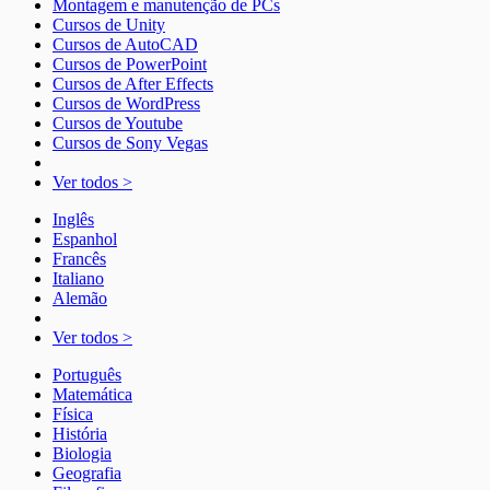
Montagem e manutenção de PCs
Cursos de Unity
Cursos de AutoCAD
Cursos de PowerPoint
Cursos de After Effects
Cursos de WordPress
Cursos de Youtube
Cursos de Sony Vegas
Ver todos >
Inglês
Espanhol
Francês
Italiano
Alemão
Ver todos >
Português
Matemática
Física
História
Biologia
Geografia