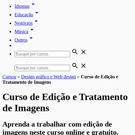
arrow_drop_down
Idiomas
arrow_drop_down
Educação
arrow_drop_down
Negócios
arrow_drop_down
Música
arrow_drop_down
Outros
search
close
search
close
Cursou
»
Design gráfico e Web design
»
Curso de Edição e
Tratamento de Imagens
Curso de Edição e Tratamento
de Imagens
Aprenda a trabalhar com edição de
imagens neste curso online e gratuito.