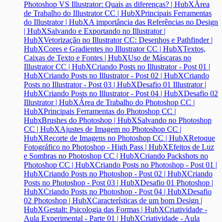
Photoshop VS Illustrator: Quais as diferenças? | HubX
Área
de Trabalho do Illustrator CC | HubX
Principais Ferramentas
do Illustrator | HubX
A importância das Referências no Design
| HubX
Salvando e Exportando no Illustrator |
HubX
Vetorização no Illustrator CC: Desenhos e Pathfinder |
HubX
Cores e Gradientes no Illustrator CC | HubX
Textos,
Caixas de Texto e Fontes | HubX
Uso de Máscaras no
Illustrator CC | HubX
Criando Posts no Illustrator - Post 01 |
HubX
Criando Posts no Illustrator - Post 02 | HubX
Criando
Posts no Illustrator - Post 03 | HubX
Desafio 01 Illustrator |
HubX
Criando Posts no Illustrator - Post 04 | HubX
Desafio 02
Illustrator | HubX
Área de Trabalho do Photoshop CC |
HubX
Principais Ferramentas do Photoshop CC |
Hubx
Brushes do Photoshop | HubX
Salvando no Photoshop
CC | HubX
Ajustes de Imagem no Photoshop CC |
HubX
Recorte de Imagens no Photoshop CC | HubX
Retoque
Fotográfico no Photoshop - High Pass | HubX
Efeitos de Luz
e Sombras no Photoshop CC | HubX
Criando Packshots no
Photoshop CC | HubX
Criando Posts no Photoshop - Post 01 |
HubX
Criando Posts no Photoshop - Post 02 | HubX
Criando
Posts no Photoshop - Post 03 | HubX
Desafio 01 Photoshop |
HubX
Criando Posts no Photoshop - Post 04 | HubX
Desafio
02 Photoshop | HubX
Características de um bom Design |
HubX
Gestalt: Psicologia das Formas | HubX
Criatividade -
Aula Experimental - Parte 01 | HubX
Criatividade - Aula