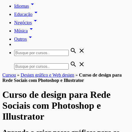
arrow_drop_down
Idiomas
arrow_drop_down
Educação
arrow_drop_down
Negócios
arrow_drop_down
Música
arrow_drop_down
Outros
search
close
search
close
Cursou
»
Design gráfico e Web design
»
Curso de design para
Rede Sociais com Photoshop e Illustrator
Curso de design para Rede
Sociais com Photoshop e
Illustrator