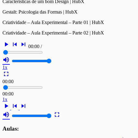
Características de um bom Design | HubX
Gestalt: Psicologia das Formas | HubX
Criatividade – Aula Experimental – Parte 01 | HubX
Criatividade – Aula Experimental – Parte 02 | HubX
play_arrow
skip_previous
skip_next
00:00
/
volume_up
1x
fullscreen
00:00
00:00
1x
play_arrow
skip_previous
skip_next
volume_up
fullscreen
Aulas: