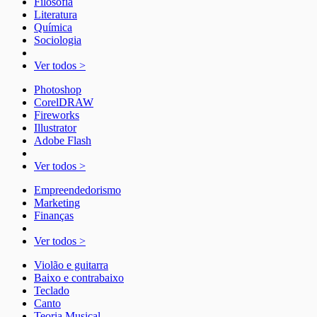
Filosofia
Literatura
Química
Sociologia
Ver todos >
Photoshop
CorelDRAW
Fireworks
Illustrator
Adobe Flash
Ver todos >
Empreendedorismo
Marketing
Finanças
Ver todos >
Violão e guitarra
Baixo e contrabaixo
Teclado
Canto
Teoria Musical