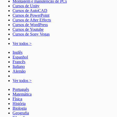
Montagem e manutenção de PCs
Cursos de Unity
Cursos de AutoCAD
Cursos de PowerPoint
Cursos de After Effects
Cursos de WordPress
Cursos de Youtube
Cursos de Sony Vegas
Ver todos >
Inglês
Espanhol
Francês
Italiano
Alemão
Ver todos >
Português
Matemática
Física
História
Biologia
Geografia