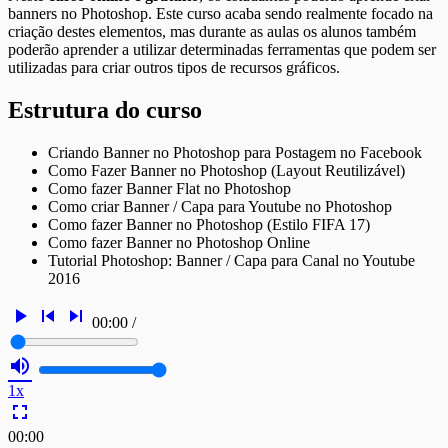
banners no Photoshop. Este curso acaba sendo realmente focado na
criação destes elementos, mas durante as aulas os alunos também
poderão aprender a utilizar determinadas ferramentas que podem ser
utilizadas para criar outros tipos de recursos gráficos.
Estrutura do curso
Criando Banner no Photoshop para Postagem no Facebook
Como Fazer Banner no Photoshop (Layout Reutilizável)
Como fazer Banner Flat no Photoshop
Como criar Banner / Capa para Youtube no Photoshop
Como fazer Banner no Photoshop (Estilo FIFA 17)
Como fazer Banner no Photoshop Online
Tutorial Photoshop: Banner / Capa para Canal no Youtube
2016
play_arrow
skip_previous
skip_next
00:00
/
volume_up
1x
fullscreen
00:00