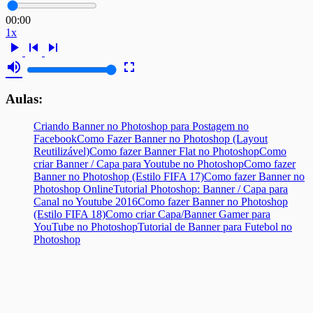
00:00
1x
play_arrow
skip_previous
skip_next
volume_up
fullscreen
Aulas:
Criando Banner no Photoshop para Postagem no
Facebook
Como Fazer Banner no Photoshop (Layout
Reutilizável)
Como fazer Banner Flat no Photoshop
Como
criar Banner / Capa para Youtube no Photoshop
Como fazer
Banner no Photoshop (Estilo FIFA 17)
Como fazer Banner no
Photoshop Online
Tutorial Photoshop: Banner / Capa para
Canal no Youtube 2016
Como fazer Banner no Photoshop
(Estilo FIFA 18)
Como criar Capa/Banner Gamer para
YouTube no Photoshop
Tutorial de Banner para Futebol no
Photoshop