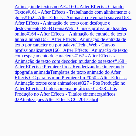
Animação de textos no AE
#160 - After Effects - Criando
Textos
#161 - After Effects - Trabalhando com alinhamento e
guias
#162 - After Effects - Animação de entrada suave
#163 -
After Effects - Animação de texto com desfoque e
deslocamento RGB
TreinaWeb - Cursos profissionalizantes
online
#164 - After Effects _ Animação de entrada de texto
linha a linha
#165 - After Effects - Animação de entrada de
texto por caracter ou por palavra
TreinaWeb - Cursos
profissionalizantes
#166 - After Effects - Animação de texto
com espaçamento de caracteres
#167 - After Effects -
Animação de texto com decoder, mudando os textos
#168 -
After Effects e Premiere Pro - Renderizando e integrando
tipografia animada
Templates de texto animado do After
Effects CC para usar no Premiere Pro
#050 - After Effects -
Animação textos com animadores
#327 - Pós Produção no
After Effects - Títulos cinematográficos 01
#328 - Pós
Produção no After Effects - Títulos cinematográficos
02
Atualizações After Effects CC 2017 abril