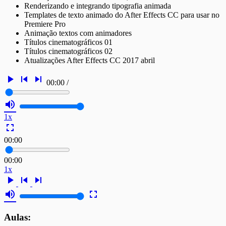
Renderizando e integrando tipografia animada
Templates de texto animado do After Effects CC para usar no
Premiere Pro
Animação textos com animadores
Títulos cinematográficos 01
Títulos cinematográficos 02
Atualizações After Effects CC 2017 abril
play_arrow
skip_previous
skip_next
00:00
/
volume_up
1x
fullscreen
00:00
00:00
1x
play_arrow
skip_previous
skip_next
volume_up
fullscreen
Aulas: