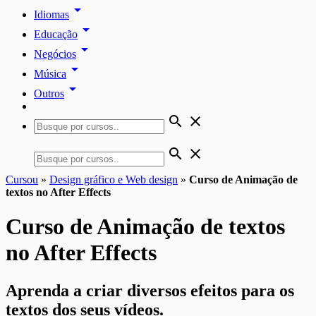
arrow_drop_down
Idiomas
arrow_drop_down
Educação
arrow_drop_down
Negócios
arrow_drop_down
Música
arrow_drop_down
Outros
search
close
search
close
Cursou
»
Design gráfico e Web design
»
Curso de Animação de
textos no After Effects
Curso de Animação de textos
no After Effects
Aprenda a criar diversos efeitos para os
textos dos seus vídeos.