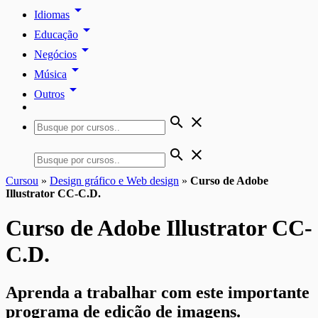
arrow_drop_down
Idiomas
arrow_drop_down
Educação
arrow_drop_down
Negócios
arrow_drop_down
Música
arrow_drop_down
Outros
search
close
search
close
Cursou
»
Design gráfico e Web design
»
Curso de Adobe
Illustrator CC-C.D.
Curso de Adobe Illustrator CC-
C.D.
Aprenda a trabalhar com este importante
programa de edição de imagens.