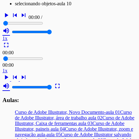
selecionando objetos-aula 10
play_arrow
skip_previous
skip_next
00:00
/
volume_up
1x
fullscreen
00:00
00:00
1x
play_arrow
skip_previous
skip_next
volume_up
fullscreen
Aulas:
Curso de Adobe Illustrator, Novo Documento-aula 01
Curso
de Adobe Illustrator, área de trabalho aula 02
Curso de Adobe
Illustrator, Caixa de ferramentas aula 03
Curso de Adobe
Illustrator, paineis aula 04
Curso de Adobe Illustrator, zoom e
navegação aula-aula 05
Curso de Adobe Illustrator salvando