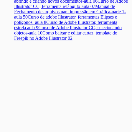
abrindo e criando novos documentos-aula 06
Curso de Adobe
Illustrator CC, ferramenta retângulo-aula 07
Manual de
Fechamento de arquivos para impressão em Gráfica-parte 1-
aula 50
Curso de adobe Illustrator, ferramentas Elipses e
polígonos- aula 8
Curso de Adobe Illustrator, ferramenta
estrela aula 9
Curso de Adobe Illustrator CC, selecionando
objetos-aula 10
Como baixar e editar cartaz, template do
Freepik no Adobe Illustrator 02