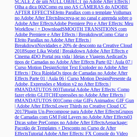
SCALE Z de um NULL OBJECT no Adobe After Effects |
Olha a dica 002
Como eu uso AS CÂMERAS do ADOBE
AFTER EFFECTS
Efeito Parallax com o template Vollumax
no Adobe After Efects
Inscreva-se no canal e aprenda sobre o
Adobe After Effects
Adobe Premiere Pro e After Effects: Meu
Workflow | + Download
SMOOTH TRANSITIONS com
Adobe Premiere e After Effects | Breakdown
Como Criar o
Efeito Parallax no Adobe After Effects |
Breakdown
Novidades e 20% de desconto na Creative Cloud
2018
Super Lika World | Breakdown Adobe After Effects e
Cinema 4D
O Portal pra vida | Ideias e Viagens Aedicas
Os
tipos de Camadas no Adobe After Effects Parte 02 | Aula 07 |
Curso Motion Design
Script Text Exploder no Adobe After
Effects | Dica Rápida
Os tipos de Camadas no Adobe After
Effects Parte 01 | Aula 06 | Curso Motion Design
Presente da
Adobe, Expressões e Motion v2 no After Effects |
#MANDATUTOS 003
Tutorial Adobe After Effects: Como
fazer efeito GLITCH
Expressões no Adobe After Effects |
#MANDATUTOS 001
Como criar GIFs Animados: GIF Gun
| Adobe After Effects
Lower Thirds no Creative Cloud CC
2017
Plugin Un-Precompose para Adobe After Effects
Grupos
de Camadas com GM Fold Layers no Adobe After Effects
03
Dicas sobre PreComps no Adobe After Effects
Aepackage:
Pacotão de Templates + Desconto no Curso de After
Effects
Tutorial Adobe After Effects: FX Console do Video