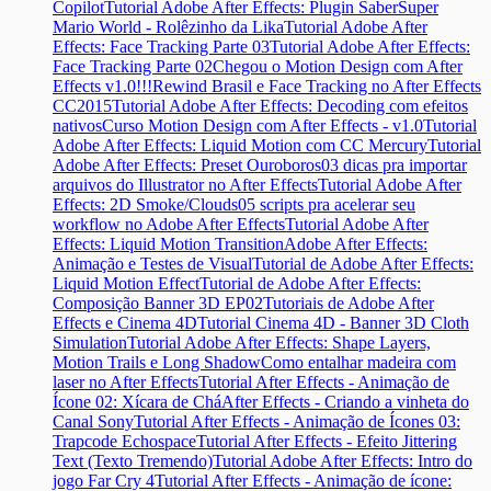
Copilot
Tutorial Adobe After Effects: Plugin Saber
Super
Mario World - Rolêzinho da Lika
Tutorial Adobe After
Effects: Face Tracking Parte 03
Tutorial Adobe After Effects:
Face Tracking Parte 02
Chegou o Motion Design com After
Effects v1.0!!!
Rewind Brasil e Face Tracking no After Effects
CC2015
Tutorial Adobe After Effects: Decoding com efeitos
nativos
Curso Motion Design com After Effects - v1.0
Tutorial
Adobe After Effects: Liquid Motion com CC Mercury
Tutorial
Adobe After Effects: Preset Ouroboros
03 dicas pra importar
arquivos do Illustrator no After Effects
Tutorial Adobe After
Effects: 2D Smoke/Clouds
05 scripts pra acelerar seu
workflow no Adobe After Effects
Tutorial Adobe After
Effects: Liquid Motion Transition
Adobe After Effects:
Animação e Testes de Visual
Tutorial de Adobe After Effects:
Liquid Motion Effect
Tutorial de Adobe After Effects:
Composição Banner 3D EP02
Tutoriais de Adobe After
Effects e Cinema 4D
Tutorial Cinema 4D - Banner 3D Cloth
Simulation
Tutorial Adobe After Effects: Shape Layers,
Motion Trails e Long Shadow
Como entalhar madeira com
laser no After Effects
Tutorial After Effects - Animação de
Ícone 02: Xícara de Chá
After Effects - Criando a vinheta do
Canal Sony
Tutorial After Effects - Animação de Ícones 03:
Trapcode Echospace
Tutorial After Effects - Efeito Jittering
Text (Texto Tremendo)
Tutorial Adobe After Effects: Intro do
jogo Far Cry 4
Tutorial After Effects - Animação de ícone: