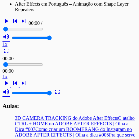
After Effects em Português – Animação com Shape Layer
Repeaters
play_arrow
skip_previous
skip_next
00:00
/
volume_up
1x
fullscreen
00:00
00:00
1x
play_arrow
skip_previous
skip_next
volume_up
fullscreen
Aulas:
3D CAMERA TRACKING do Adobe After Effects
O atalho
CTRL + HOME no ADOBE AFTER EFFECTS | Olha a
Dica #007
Como criar um BOOMERANG do Instagram no
ADOBE AFTER EFFECTS | Olha a dica #005
Pra que serve