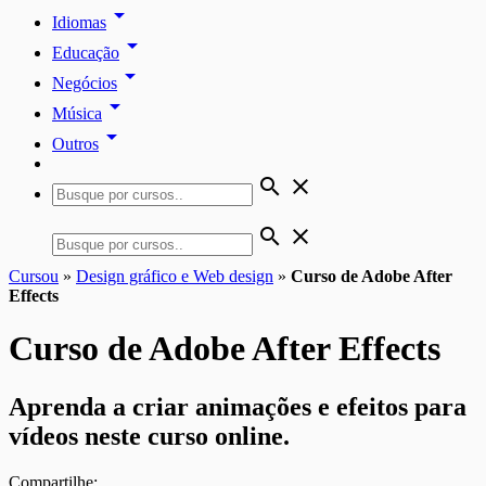
arrow_drop_down
Idiomas
arrow_drop_down
Educação
arrow_drop_down
Negócios
arrow_drop_down
Música
arrow_drop_down
Outros
search
close
search
close
Cursou
»
Design gráfico e Web design
»
Curso de Adobe After
Effects
Curso de Adobe After Effects
Aprenda a criar animações e efeitos para
vídeos neste curso online.
Compartilhe: