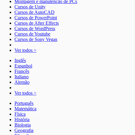
Montagem e manutenção de PCs
Cursos de Unity
Cursos de AutoCAD
Cursos de PowerPoint
Cursos de After Effects
Cursos de WordPress
Cursos de Youtube
Cursos de Sony Vegas
Ver todos >
Inglês
Espanhol
Francês
Italiano
Alemão
Ver todos >
Português
Matemática
Física
História
Biologia
Geografia