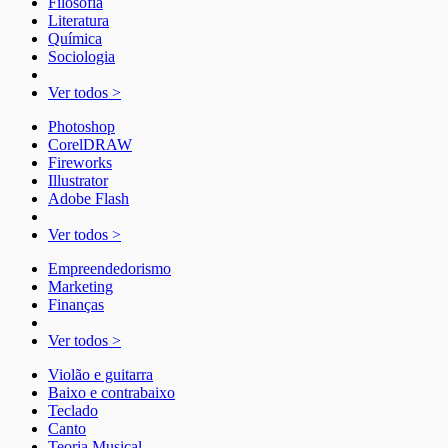
Filosofia
Literatura
Química
Sociologia
Ver todos >
Photoshop
CorelDRAW
Fireworks
Illustrator
Adobe Flash
Ver todos >
Empreendedorismo
Marketing
Finanças
Ver todos >
Violão e guitarra
Baixo e contrabaixo
Teclado
Canto
Teoria Musical