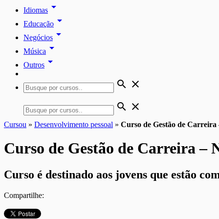
arrow_drop_down
Idiomas
arrow_drop_down
Educação
arrow_drop_down
Negócios
arrow_drop_down
Música
arrow_drop_down
Outros
search
close
search
close
Cursou
»
Desenvolvimento pessoal
»
Curso de Gestão de Carreira
Curso de Gestão de Carreira – 
Curso é destinado aos jovens que estão com
Compartilhe: