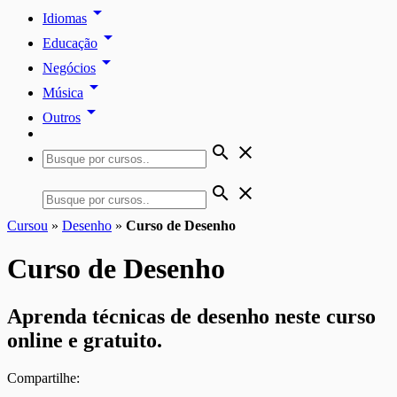
arrow_drop_down
Idiomas
arrow_drop_down
Educação
arrow_drop_down
Negócios
arrow_drop_down
Música
arrow_drop_down
Outros
search
close
search
close
Cursou
»
Desenho
»
Curso de Desenho
Curso de Desenho
Aprenda técnicas de desenho neste curso
online e gratuito.
Compartilhe: