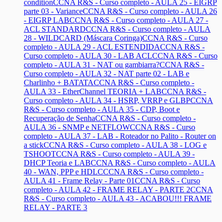
condition
CCNA R&S - Curso completo - AULA 25 - EIGRP
parte 03 - Variance
CCNA R&S - Curso completo - AULA 26
- EIGRP LAB
CCNA R&S - Curso completo - AULA 27 -
ACL STANDARD
CCNA R&S - Curso completo - AULA
28 - WILDCARD (Máscara Coringa)
CCNA R&S - Curso
completo - AULA 29 - ACL ESTENDIDA
CCNA R&S -
Curso completo - AULA 30 - LAB ACL
CCNA R&S - Curso
completo - AULA 31 - NAT ou gambiarra?
CCNA R&S -
Curso completo - AULA 32 - NAT parte 02 - LAB e
Charlinho + BATATA
CCNA R&S - Curso completo -
AULA 33 - EtherChannel TEORIA + LAB
CCNA R&S -
Curso completo - AULA 34 - HSRP, VRRP e GLBP
CCNA
R&S - Curso completo - AULA 35 - CDP, Boot e
Recuperação de Senha
CCNA R&S - Curso completo -
AULA 36 - SNMP e NETFLOW
CCNA R&S - Curso
completo - AULA 37 - LAB - Roteador no Palito - Router on
a stick
CCNA R&S - Curso completo - AULA 38 - LOG e
TSHOOT
CCNA R&S - Curso completo - AULA 39 -
DHCP Teoria e LAB
CCNA R&S - Curso completo - AULA
40 - WAN, PPP e HDLC
CCNA R&S - Curso completo -
AULA 41 - Frame Relay - Parte 01
CCNA R&S - Curso
completo - AULA 42 - FRAME RELAY - PARTE 2
CCNA
R&S - Curso completo - AULA 43 - ACABOU!!! FRAME
RELAY - PARTE 3