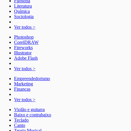
Filosofia
Literatura
Química
Sociologia
Ver todos >
Photoshop
CorelDRAW
Fireworks
Illustrator
Adobe Flash
Ver todos >
Empreendedorismo
Marketing
Finanças
Ver todos >
Violão e guitarra
Baixo e contrabaixo
Teclado
Canto
Teoria Musical