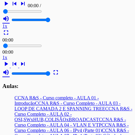
play_arrow
skip_previous
skip_next
00:00
/
volume_up
1x
fullscreen
00:00
00:00
1x
play_arrow
skip_previous
skip_next
volume_up
fullscreen
Aulas:
CCNA R&S - Curso completo - AULA 01 -
Introdução
CCNA R&S - Curso Completo - AULA 03 -
LOOP DE CAMADA 2 E SPANNING TREE
CCNA R&S -
Curso Completo - AULA 02 -
OSI,SWxHUB,COLISÃOxBROADCAST
CCNA R&S -
Curso Completo - AULA 04 - VLAN E VTP
CCNA R&S -
Curso Completo - AULA 06 - IPv4 (Parte 01)
CCNA R&S -