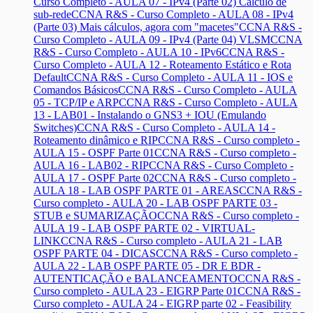
Curso Completo - AULA 07 - IPv4 (Parte 02) Cálculo de
sub-rede
CCNA R&S - Curso Completo - AULA 08 - IPv4
(Parte 03) Mais cálculos, agora com "macetes"
CCNA R&S -
Curso Completo - AULA 09 - IPv4 (Parte 04) VLSM
CCNA
R&S - Curso Completo - AULA 10 - IPv6
CCNA R&S -
Curso Completo - AULA 12 - Roteamento Estático e Rota
Default
CCNA R&S - Curso Completo - AULA 11 - IOS e
Comandos Básicos
CCNA R&S - Curso Completo - AULA
05 - TCP/IP e ARP
CCNA R&S - Curso Completo - AULA
13 - LAB01 - Instalando o GNS3 + IOU (Emulando
Switches)
CCNA R&S - Curso Completo - AULA 14 -
Roteamento dinâmico e RIP
CCNA R&S - Curso completo -
AULA 15 - OSPF Parte 01
CCNA R&S - Curso completo -
AULA 16 - LAB02 - RIP
CCNA R&S - Curso Completo -
AULA 17 - OSPF Parte 02
CCNA R&S - Curso completo -
AULA 18 - LAB OSPF PARTE 01 - AREAS
CCNA R&S -
Curso completo - AULA 20 - LAB OSPF PARTE 03 -
STUB e SUMARIZAÇÃO
CCNA R&S - Curso completo -
AULA 19 - LAB OSPF PARTE 02 - VIRTUAL-
LINK
CCNA R&S - Curso completo - AULA 21 - LAB
OSPF PARTE 04 - DICAS
CCNA R&S - Curso completo -
AULA 22 - LAB OSPF PARTE 05 - DR E BDR -
AUTENTICAÇÃO e BALANCEAMENTO
CCNA R&S -
Curso completo - AULA 23 - EIGRP Parte 01
CCNA R&S -
Curso completo - AULA 24 - EIGRP parte 02 - Feasibility