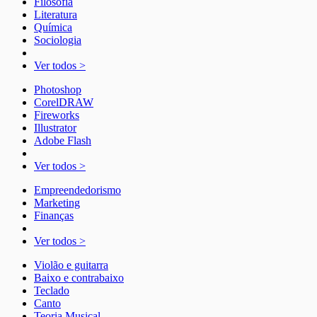
Filosofia
Literatura
Química
Sociologia
Ver todos >
Photoshop
CorelDRAW
Fireworks
Illustrator
Adobe Flash
Ver todos >
Empreendedorismo
Marketing
Finanças
Ver todos >
Violão e guitarra
Baixo e contrabaixo
Teclado
Canto
Teoria Musical