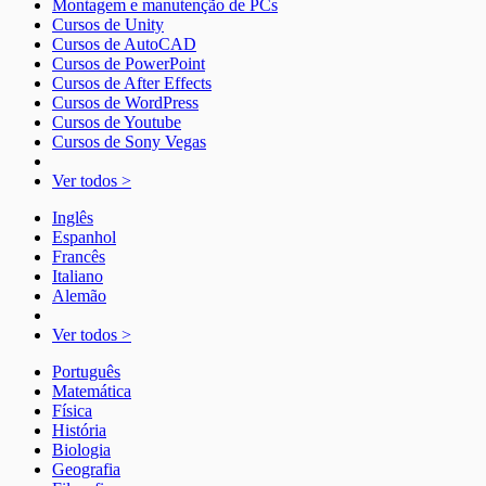
Montagem e manutenção de PCs
Cursos de Unity
Cursos de AutoCAD
Cursos de PowerPoint
Cursos de After Effects
Cursos de WordPress
Cursos de Youtube
Cursos de Sony Vegas
Ver todos >
Inglês
Espanhol
Francês
Italiano
Alemão
Ver todos >
Português
Matemática
Física
História
Biologia
Geografia