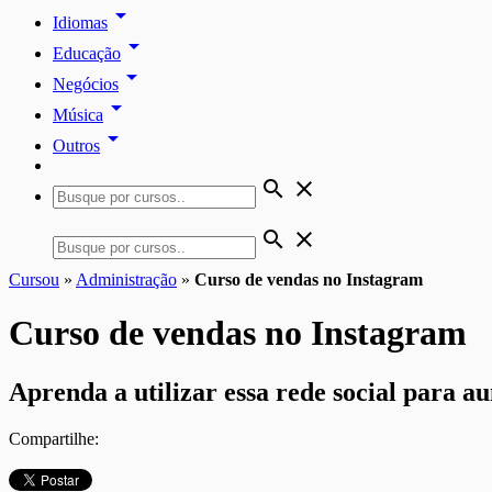
arrow_drop_down
Idiomas
arrow_drop_down
Educação
arrow_drop_down
Negócios
arrow_drop_down
Música
arrow_drop_down
Outros
search
close
search
close
Cursou
»
Administração
»
Curso de vendas no Instagram
Curso de vendas no Instagram
Aprenda a utilizar essa rede social para a
Compartilhe: