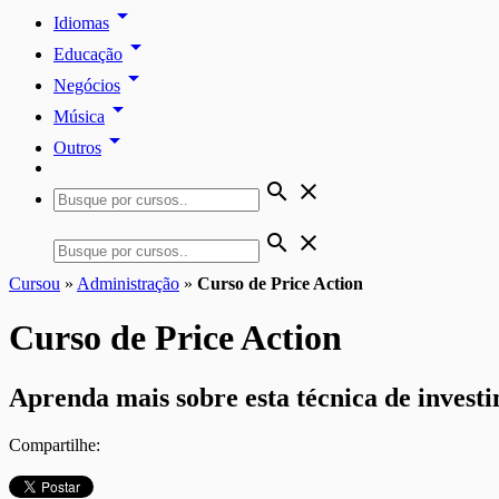
arrow_drop_down
Idiomas
arrow_drop_down
Educação
arrow_drop_down
Negócios
arrow_drop_down
Música
arrow_drop_down
Outros
search
close
search
close
Cursou
»
Administração
»
Curso de Price Action
Curso de Price Action
Aprenda mais sobre esta técnica de investi
Compartilhe: