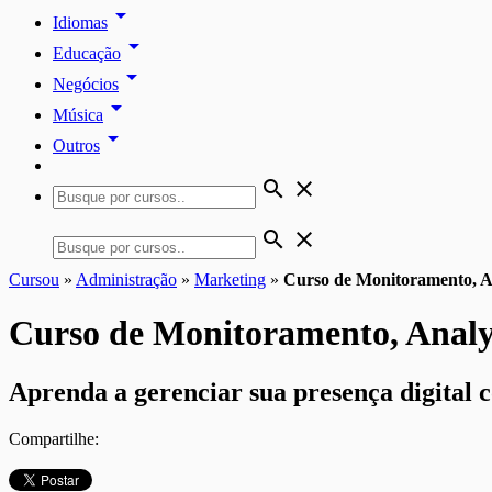
arrow_drop_down
Idiomas
arrow_drop_down
Educação
arrow_drop_down
Negócios
arrow_drop_down
Música
arrow_drop_down
Outros
search
close
search
close
Cursou
»
Administração
»
Marketing
»
Curso de Monitoramento, An
Curso de Monitoramento, Analy
Aprenda a gerenciar sua presença digital
Compartilhe: