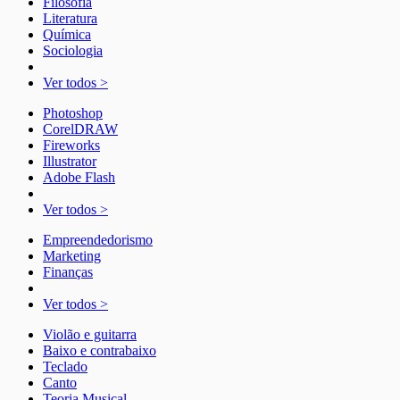
Filosofia
Literatura
Química
Sociologia
Ver todos >
Photoshop
CorelDRAW
Fireworks
Illustrator
Adobe Flash
Ver todos >
Empreendedorismo
Marketing
Finanças
Ver todos >
Violão e guitarra
Baixo e contrabaixo
Teclado
Canto
Teoria Musical