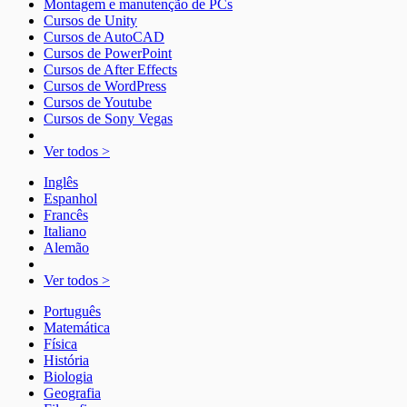
Montagem e manutenção de PCs
Cursos de Unity
Cursos de AutoCAD
Cursos de PowerPoint
Cursos de After Effects
Cursos de WordPress
Cursos de Youtube
Cursos de Sony Vegas
Ver todos >
Inglês
Espanhol
Francês
Italiano
Alemão
Ver todos >
Português
Matemática
Física
História
Biologia
Geografia