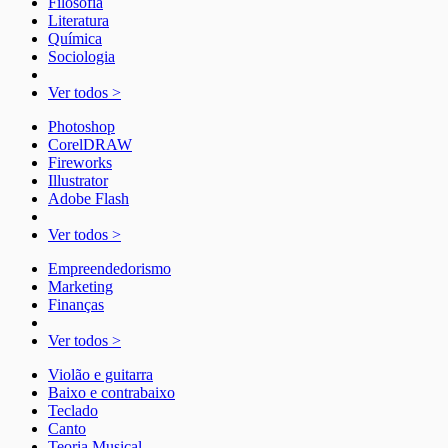
Filosofia
Literatura
Química
Sociologia
Ver todos >
Photoshop
CorelDRAW
Fireworks
Illustrator
Adobe Flash
Ver todos >
Empreendedorismo
Marketing
Finanças
Ver todos >
Violão e guitarra
Baixo e contrabaixo
Teclado
Canto
Teoria Musical