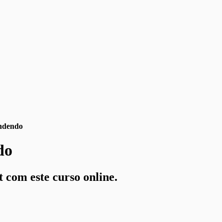
endendo
do
 com este curso online.