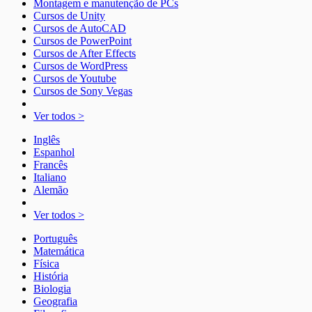
Montagem e manutenção de PCs
Cursos de Unity
Cursos de AutoCAD
Cursos de PowerPoint
Cursos de After Effects
Cursos de WordPress
Cursos de Youtube
Cursos de Sony Vegas
Ver todos >
Inglês
Espanhol
Francês
Italiano
Alemão
Ver todos >
Português
Matemática
Física
História
Biologia
Geografia