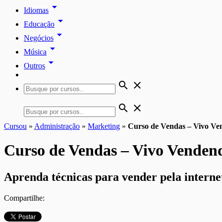
arrow_drop_down
Idiomas
arrow_drop_down
Educação
arrow_drop_down
Negócios
arrow_drop_down
Música
arrow_drop_down
Outros
search
close
search
close
Cursou
»
Administração
»
Marketing
»
Curso de Vendas – Vivo V
Curso de Vendas – Vivo Venden
Aprenda técnicas para vender pela internet
Compartilhe: