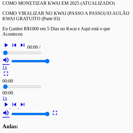
COMO MONETIZAR KWAI EM 2025 (ATUALIZADO)
COMO VIRALIZAR NO KWAI (PASSO A PASSO) 03 AULÃO
KWAI GRATUITO (Parte 03)
Eu Ganhei R$1000 em 5 Dias no Kwai e Aqui está o que
Aconteceu
play_arrow
skip_previous
skip_next
00:00
/
volume_up
1x
fullscreen
00:00
00:00
1x
play_arrow
skip_previous
skip_next
volume_up
fullscreen
Aulas: