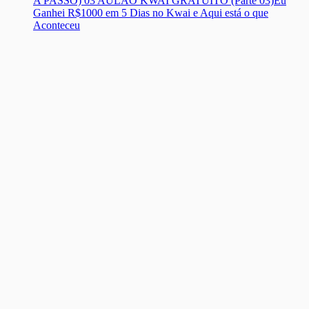
A PASSO) 03 AULÃO KWAI GRATUITO (Parte 03)
Eu
Ganhei R$1000 em 5 Dias no Kwai e Aqui está o que
Aconteceu