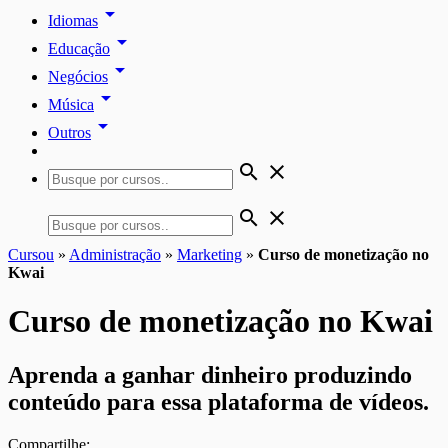
arrow_drop_down
Idiomas
arrow_drop_down
Educação
arrow_drop_down
Negócios
arrow_drop_down
Música
arrow_drop_down
Outros
search
close
search
close
Cursou
»
Administração
»
Marketing
»
Curso de monetização no
Kwai
Curso de monetização no Kwai
Aprenda a ganhar dinheiro produzindo
conteúdo para essa plataforma de vídeos.
Compartilhe: