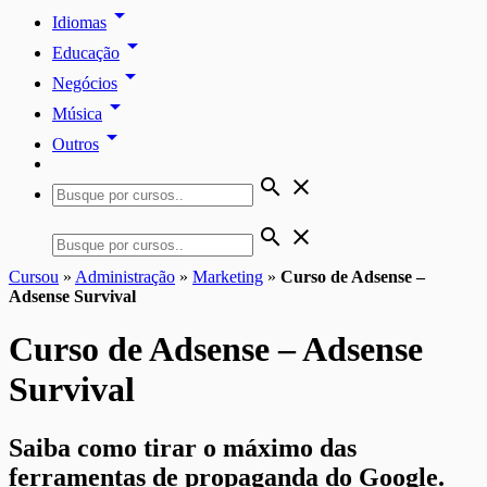
arrow_drop_down
Idiomas
arrow_drop_down
Educação
arrow_drop_down
Negócios
arrow_drop_down
Música
arrow_drop_down
Outros
search
close
search
close
Cursou
»
Administração
»
Marketing
»
Curso de Adsense –
Adsense Survival
Curso de Adsense – Adsense
Survival
Saiba como tirar o máximo das
ferramentas de propaganda do Google.