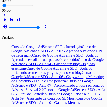
00:00
00:00
1x
play_arrow
skip_previous
skip_next
volume_up
fullscreen
Aulas:
Curso de Google AdSense e SEO - Introdução
Curso de
Google AdSense e SEO - Aula 02 - Aprenda o valor de CPC
de cada nicho
Curso de Google AdSense e SEO - Aula 03 -
Aprenda a escolher suas pautas de conteúdo
Curso de Google
AdSense e SEO - Aula 04 - Criando um blog - Páginas
essenciais
Curso de Google AdSense e SEO - Aula 05 -
Instalando os melhores plugins para o seu blog
Curso de
Google AdSense e SEO - Aula 06 - Copywriting - Marketing
de Conteúdo - O que é uma persona?
Curso de Google
AdSense e SEO - Aula 07 - Apresentando a nossa persona do
Adsense Survival 2.0
Curso de Google AdSense e SEO - Aula
08 - Funil de Conteúdo
Curso de Google AdSense e SEO -
Aula 09 - Assistente de conteúdo SEMrush
Curso de Google
AdSense e SEO - Aula 10 - Gatilhos Mentais