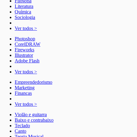
Filosofia
Literatura
Química
Sociologia
Ver todos >
Photoshop
CorelDRAW
Fireworks
Illustrator
Adobe Flash
Ver todos >
Empreendedorismo
Marketing
Finanças
Ver todos >
Violão e guitarra
Baixo e contrabaixo
Teclado
Canto
Teoria Musical