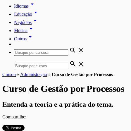
arrow_drop_down
Idiomas
arrow_drop_down
Educação
arrow_drop_down
Negócios
arrow_drop_down
Música
arrow_drop_down
Outros
search
close
search
close
Cursou
»
Administração
»
Curso de Gestão por Processos
Curso de Gestão por Processos
Entenda a teoria e a prática do tema.
Compartilhe: