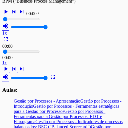
BPM (“Business Process Management”)
play_arrow
skip_previous
skip_next
00:00
/
volume_up
1x
fullscreen
00:00
00:00
1x
play_arrow
skip_previous
skip_next
volume_up
fullscreen
Aulas:
Gestão por Processos - Apresentação
Gestão por Processos -
Introdução
Gestão por Processos - Ferramentas estratégicas
para a Gestão por Processos
Gestão por Processos -
Ferramentas para a Gestão por Processos: EDT e
Fluxograma
Gestão por Processos - Indicadores de processos
balanceados: BSC (“Balanced Scorecard”)
Gestão por