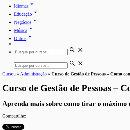
arrow_drop_down
Idiomas
arrow_drop_down
Educação
arrow_drop_down
Negócios
arrow_drop_down
Música
arrow_drop_down
Outros
search
close
search
close
Cursou
»
Administração
»
Curso de Gestão de Pessoas – Como con
Curso de Gestão de Pessoas – C
Aprenda mais sobre como tirar o máximo d
Compartilhe: