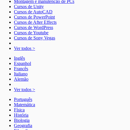
Montagem e manutenção de PCs
Cursos de Unity
Cursos de AutoCAD
Cursos de PowerPoint
Cursos de After Effects
Cursos de WordPress
Cursos de Youtube
Cursos de Sony Vegas
Ver todos >
Inglês
Espanhol
Francês
Italiano
Alemão
Ver todos >
Português
Matemática
Física
História
Biologia
Geografia