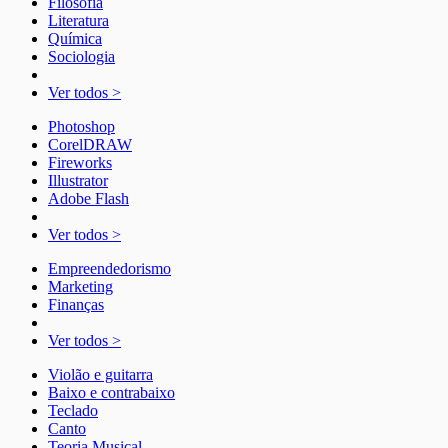
Filosofia
Literatura
Química
Sociologia
Ver todos >
Photoshop
CorelDRAW
Fireworks
Illustrator
Adobe Flash
Ver todos >
Empreendedorismo
Marketing
Finanças
Ver todos >
Violão e guitarra
Baixo e contrabaixo
Teclado
Canto
Teoria Musical