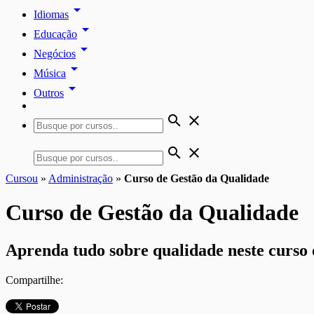
arrow_drop_down
Idiomas
arrow_drop_down
Educação
arrow_drop_down
Negócios
arrow_drop_down
Música
arrow_drop_down
Outros
search
close
search
close
Cursou
»
Administração
»
Curso de Gestão da Qualidade
Curso de Gestão da Qualidade
Aprenda tudo sobre qualidade neste curso 
Compartilhe: