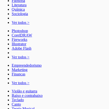
Filosofia
Literatura
Química
Sociologia
Ver todos >
Photoshop
CorelDRAW
Fireworks
Illustrator
Adobe Flash
Ver todos >
Empreendedorismo
Marketing
Finanças
Ver todos >
Violão e guitarra
Baixo e contrabaixo
Teclado
Canto
Teoria Musical