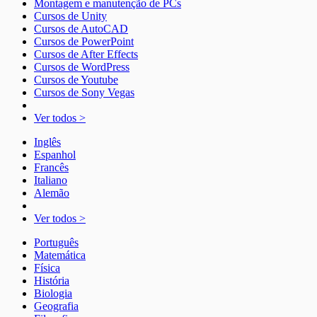
Montagem e manutenção de PCs
Cursos de Unity
Cursos de AutoCAD
Cursos de PowerPoint
Cursos de After Effects
Cursos de WordPress
Cursos de Youtube
Cursos de Sony Vegas
Ver todos >
Inglês
Espanhol
Francês
Italiano
Alemão
Ver todos >
Português
Matemática
Física
História
Biologia
Geografia