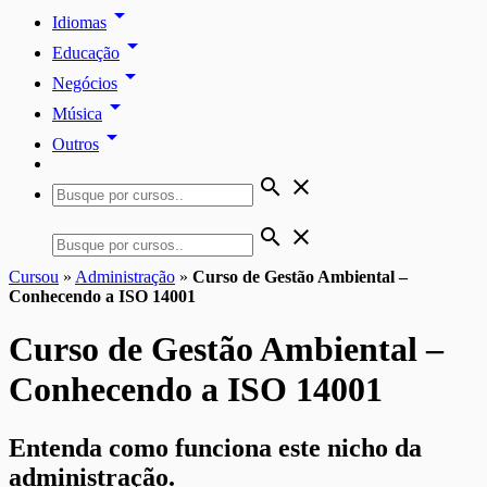
arrow_drop_down
Idiomas
arrow_drop_down
Educação
arrow_drop_down
Negócios
arrow_drop_down
Música
arrow_drop_down
Outros
search
close
search
close
Cursou
»
Administração
»
Curso de Gestão Ambiental –
Conhecendo a ISO 14001
Curso de Gestão Ambiental –
Conhecendo a ISO 14001
Entenda como funciona este nicho da
administração.