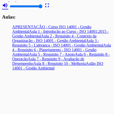
volume_up
fullscreen
Aulas:
APRESENTACÃO - Curso ISO 14001 - Gestão
Ambiental
Aula 1 - Introdução ao Curso - ISO 14001:2015 -
Gestão Ambiental
Aula 2 - Requisito 4 - Contexto da
Organização - ISO 14001 - Gestão Ambiental
Aula 3 -
Requisito 5 - Liderança - ISO 14001 - Gestão Ambiental
Aula
4 - Requisito 6 - Planejamento - ISO 14001 - Gestão
Ambiental
Aula 5 - Requisito 7 - Apoio
Aula 6 - Requisito 8 -
Operação
Aula 7 - Requisito 9 - Avaliação de
Desempenho
Aula 8 - Requisito 10 - Melhoria
Aulão ISO
14001 - Gestão Ambiental