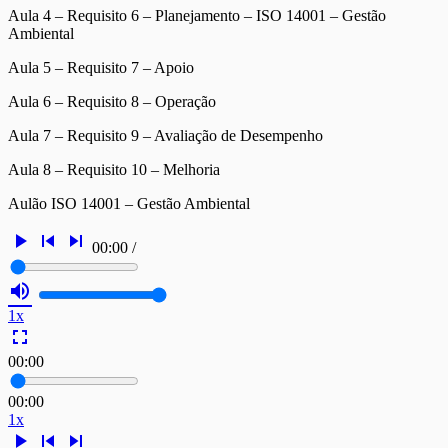
Aula 4 – Requisito 6 – Planejamento – ISO 14001 – Gestão
Ambiental
Aula 5 – Requisito 7 – Apoio
Aula 6 – Requisito 8 – Operação
Aula 7 – Requisito 9 – Avaliação de Desempenho
Aula 8 – Requisito 10 – Melhoria
Aulão ISO 14001 – Gestão Ambiental
play_arrow
skip_previous
skip_next
00:00
/
volume_up
1x
fullscreen
00:00
00:00
1x
play_arrow
skip_previous
skip_next