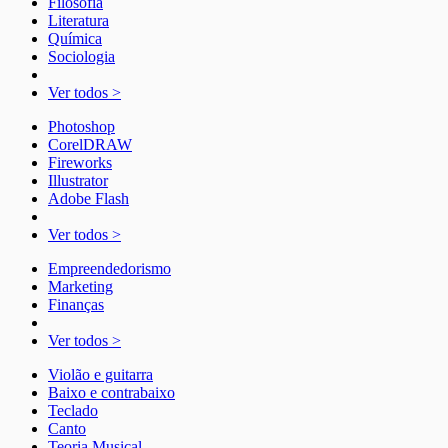
Filosofia
Literatura
Química
Sociologia
Ver todos >
Photoshop
CorelDRAW
Fireworks
Illustrator
Adobe Flash
Ver todos >
Empreendedorismo
Marketing
Finanças
Ver todos >
Violão e guitarra
Baixo e contrabaixo
Teclado
Canto
Teoria Musical