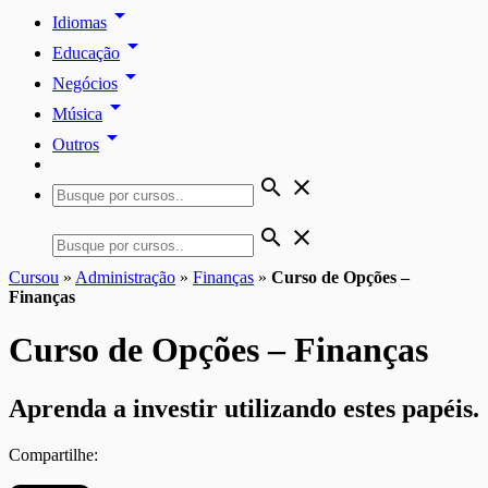
arrow_drop_down
Idiomas
arrow_drop_down
Educação
arrow_drop_down
Negócios
arrow_drop_down
Música
arrow_drop_down
Outros
search
close
search
close
Cursou
»
Administração
»
Finanças
»
Curso de Opções –
Finanças
Curso de Opções – Finanças
Aprenda a investir utilizando estes papéis.
Compartilhe: