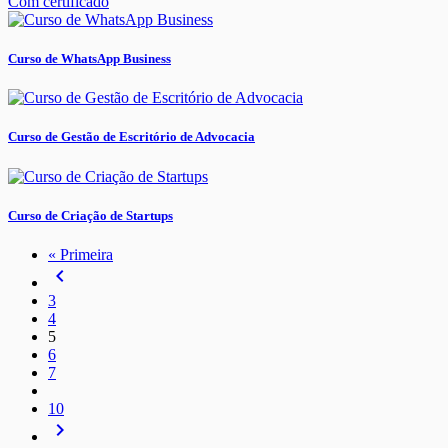
Com certificado
Curso de WhatsApp Business
Curso de Gestão de Escritório de Advocacia
Curso de Criação de Startups
« Primeira
navigate_before
3
4
5
6
7
10
navigate_next