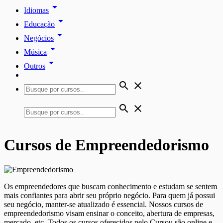
arrow_drop_down
Idiomas
arrow_drop_down
Educação
arrow_drop_down
Negócios
arrow_drop_down
Música
arrow_drop_down
Outros
search
close
search
close
Cursos de Empreendedorismo
Os empreendedores que buscam conhecimento e estudam se sentem
mais confiantes para abrir seu próprio negócio. Para quem já possui
seu negócio, manter-se atualizado é essencial. Nossos cursos de
empreendedorismo visam ensinar o conceito, abertura de empresas,
mercado, etc. Todos os cursos oferecidos pelo Cursou são online e