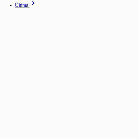
navigate_next
Última