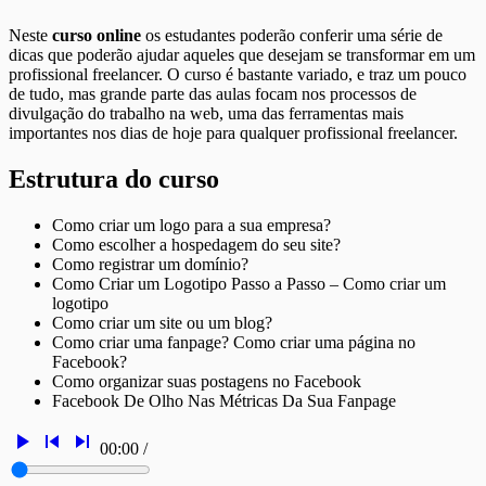
Neste
curso online
os estudantes poderão conferir uma série de
dicas que poderão ajudar aqueles que desejam se transformar em um
profissional freelancer. O curso é bastante variado, e traz um pouco
de tudo, mas grande parte das aulas focam nos processos de
divulgação do trabalho na web, uma das ferramentas mais
importantes nos dias de hoje para qualquer profissional freelancer.
Estrutura do curso
Como criar um logo para a sua empresa?
Como escolher a hospedagem do seu site?
Como registrar um domínio?
Como Criar um Logotipo Passo a Passo – Como criar um
logotipo
Como criar um site ou um blog?
Como criar uma fanpage? Como criar uma página no
Facebook?
Como organizar suas postagens no Facebook
Facebook De Olho Nas Métricas Da Sua Fanpage
play_arrow
skip_previous
skip_next
00:00
/