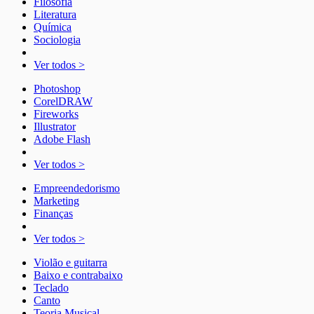
Filosofia
Literatura
Química
Sociologia
Ver todos >
Photoshop
CorelDRAW
Fireworks
Illustrator
Adobe Flash
Ver todos >
Empreendedorismo
Marketing
Finanças
Ver todos >
Violão e guitarra
Baixo e contrabaixo
Teclado
Canto
Teoria Musical