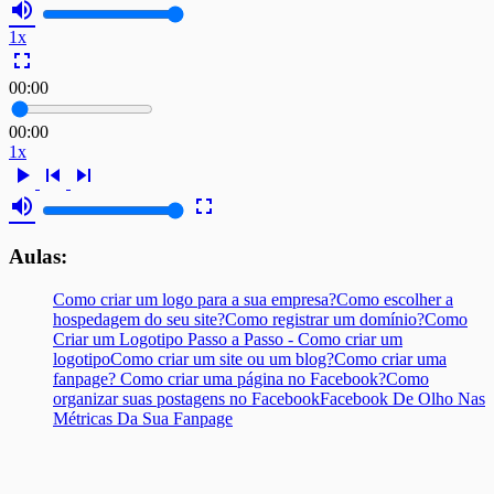
volume_up
1x
fullscreen
00:00
00:00
1x
play_arrow
skip_previous
skip_next
volume_up
fullscreen
Aulas:
Como criar um logo para a sua empresa?
Como escolher a
hospedagem do seu site?
Como registrar um domínio?
Como
Criar um Logotipo Passo a Passo - Como criar um
logotipo
Como criar um site ou um blog?
Como criar uma
fanpage? Como criar uma página no Facebook?
Como
organizar suas postagens no Facebook
Facebook De Olho Nas
Métricas Da Sua Fanpage