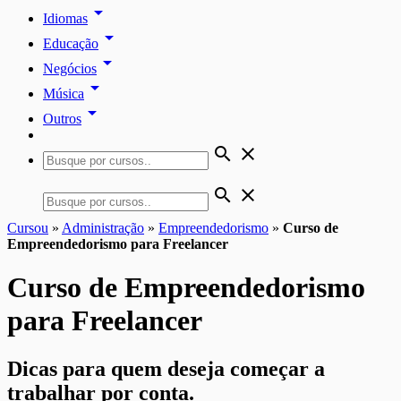
arrow_drop_down
Idiomas
arrow_drop_down
Educação
arrow_drop_down
Negócios
arrow_drop_down
Música
arrow_drop_down
Outros
search
close
search
close
Cursou
»
Administração
»
Empreendedorismo
»
Curso de
Empreendedorismo para Freelancer
Curso de Empreendedorismo
para Freelancer
Dicas para quem deseja começar a
trabalhar por conta.