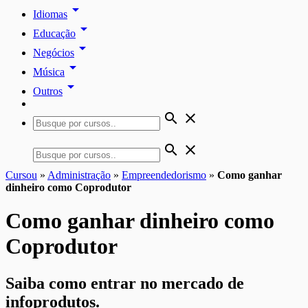
arrow_drop_down
Idiomas
arrow_drop_down
Educação
arrow_drop_down
Negócios
arrow_drop_down
Música
arrow_drop_down
Outros
search
close
search
close
Cursou
»
Administração
»
Empreendedorismo
»
Como ganhar
dinheiro como Coprodutor
Como ganhar dinheiro como
Coprodutor
Saiba como entrar no mercado de
infoprodutos.