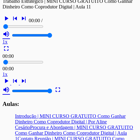
Trabalho Estratégico | MINI CURSO GRATUITO Como Ganhar
Dinheiro Como Coprodutor Digital | Aula 11
play_arrow
skip_previous
skip_next
00:00
/
volume_up
1x
fullscreen
00:00
00:00
1x
play_arrow
skip_previous
skip_next
volume_up
fullscreen
Aulas:
Introdução | MINI CURSO GRATUITO Como Ganhar
Dinheiro Como Coprodutor Digital | Por Aline
Cesário
Procura e Abordagem | MINI CURSO GRATUITO
Como Ganhar Dinheiro Como Coprodutor Digital | Aula
1
Contato Reunião | MINI CURSO GRATUITO Como