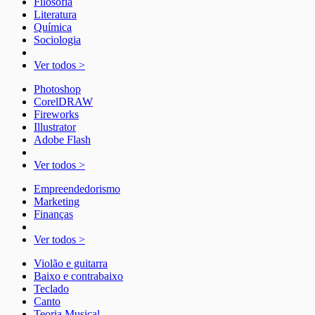
Filosofia
Literatura
Química
Sociologia
Ver todos >
Photoshop
CorelDRAW
Fireworks
Illustrator
Adobe Flash
Ver todos >
Empreendedorismo
Marketing
Finanças
Ver todos >
Violão e guitarra
Baixo e contrabaixo
Teclado
Canto
Teoria Musical