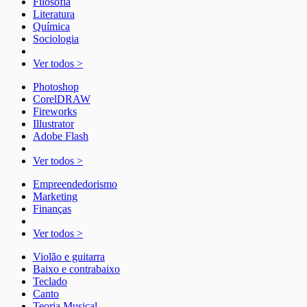
Filosofia
Literatura
Química
Sociologia
Ver todos >
Photoshop
CorelDRAW
Fireworks
Illustrator
Adobe Flash
Ver todos >
Empreendedorismo
Marketing
Finanças
Ver todos >
Violão e guitarra
Baixo e contrabaixo
Teclado
Canto
Teoria Musical