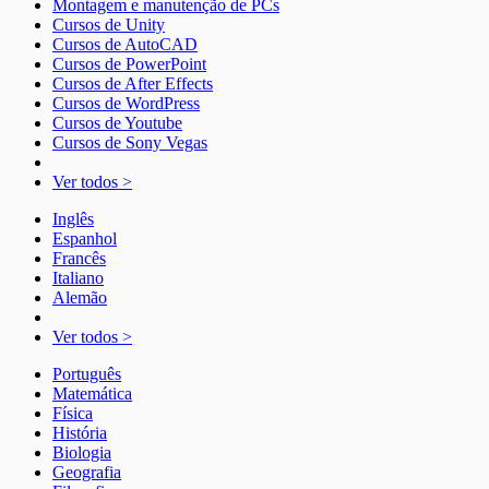
Montagem e manutenção de PCs
Cursos de Unity
Cursos de AutoCAD
Cursos de PowerPoint
Cursos de After Effects
Cursos de WordPress
Cursos de Youtube
Cursos de Sony Vegas
Ver todos >
Inglês
Espanhol
Francês
Italiano
Alemão
Ver todos >
Português
Matemática
Física
História
Biologia
Geografia