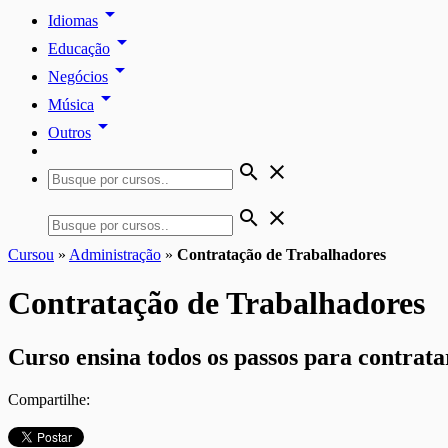
arrow_drop_down
Idiomas
arrow_drop_down
Educação
arrow_drop_down
Negócios
arrow_drop_down
Música
arrow_drop_down
Outros
search
close
search
close
Cursou
»
Administração
»
Contratação de Trabalhadores
Contratação de Trabalhadores
Curso ensina todos os passos para contrat
Compartilhe: