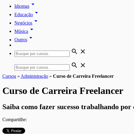
arrow_drop_down
Idiomas
arrow_drop_down
Educação
arrow_drop_down
Negócios
arrow_drop_down
Música
arrow_drop_down
Outros
search
close
search
close
Cursou
»
Administração
»
Curso de Carreira Freelancer
Curso de Carreira Freelancer
Saiba como fazer sucesso trabalhando por 
Compartilhe: