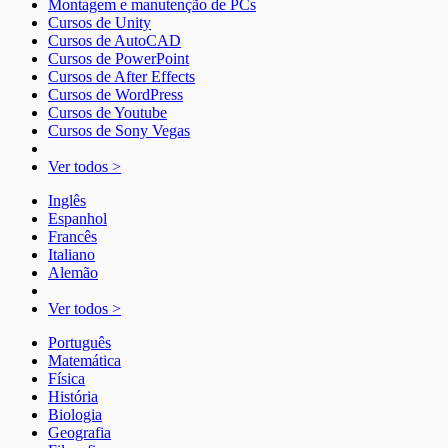
Montagem e manutenção de PCs
Cursos de Unity
Cursos de AutoCAD
Cursos de PowerPoint
Cursos de After Effects
Cursos de WordPress
Cursos de Youtube
Cursos de Sony Vegas
Ver todos >
Inglês
Espanhol
Francês
Italiano
Alemão
Ver todos >
Português
Matemática
Física
História
Biologia
Geografia