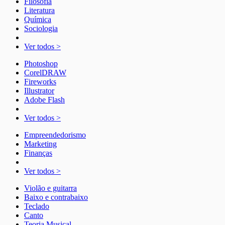
Filosofia
Literatura
Química
Sociologia
Ver todos >
Photoshop
CorelDRAW
Fireworks
Illustrator
Adobe Flash
Ver todos >
Empreendedorismo
Marketing
Finanças
Ver todos >
Violão e guitarra
Baixo e contrabaixo
Teclado
Canto
Teoria Musical