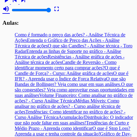
play_arrow
skip_previous
skip_next
volume_up
fullscreen
Aulas:
Como é formado o preço das ações? - Análise Técnica de
Ações
Entenda o Gráfico de Preço das Ações - Análise
Técnica de ações
O que são Candles? - Análise técnica - Toro
Radar
Entenda as linhas de Suporte no gráfico - Análise
Técnica de ações
Resistências - Análise gráfica de ações -
Análise técnica de ações
Candle de Reversão - Como
identificar momento certo para comprar ações?
O que é
Candle de Força? - Curso: Análise gráfica de ações
O que é
IFR? - Aprenda usar o Índice de Força Relativa
O que são
Bandas de Bollinger? Veja como usar em suas análises.
O que
são congestões? Veja como aproveitar essas oportunidades em
suas análises
Volume Financeiro: Como analisar no gráfico de
ações? - Curso Análise Técnica
Médias Móveis: Como
analisar no gráfico de ações? - Curso análise técnica de
ações
Tendências: Como identificar no gráfico de ações? -
Curso Análise Técnica
Acumulação/Distribuição: O indicador
que não pode faltar em suas análises!
Tendências de Curto e
Médio Prazo - Aprenda como identificar
O que é Stop Loss?
Aprenda a usar e tenha controle da situação!
Gráfico de Day-