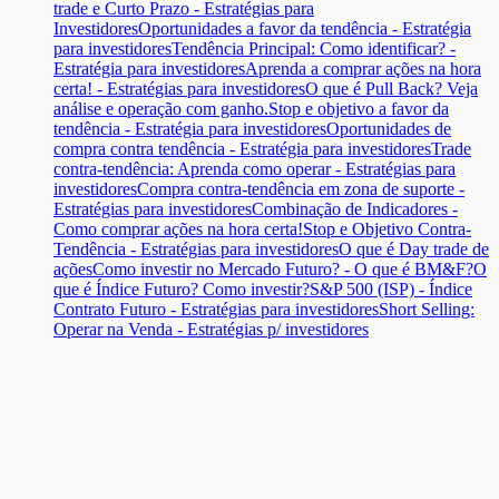
trade e Curto Prazo - Estratégias para
Investidores
Oportunidades a favor da tendência - Estratégia
para investidores
Tendência Principal: Como identificar? -
Estratégia para investidores
Aprenda a comprar ações na hora
certa! - Estratégias para investidores
O que é Pull Back? Veja
análise e operação com ganho.
Stop e objetivo a favor da
tendência - Estratégia para investidores
Oportunidades de
compra contra tendência - Estratégia para investidores
Trade
contra-tendência: Aprenda como operar - Estratégias para
investidores
Compra contra-tendência em zona de suporte -
Estratégias para investidores
Combinação de Indicadores -
Como comprar ações na hora certa!
Stop e Objetivo Contra-
Tendência - Estratégias para investidores
O que é Day trade de
ações
Como investir no Mercado Futuro? - O que é BM&F?
O
que é Índice Futuro? Como investir?
S&P 500 (ISP) - Índice
Contrato Futuro - Estratégias para investidores
Short Selling:
Operar na Venda - Estratégias p/ investidores