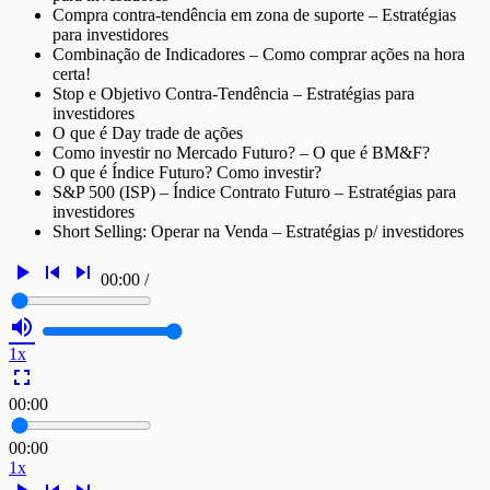
Compra contra-tendência em zona de suporte – Estratégias
para investidores
Combinação de Indicadores – Como comprar ações na hora
certa!
Stop e Objetivo Contra-Tendência – Estratégias para
investidores
O que é Day trade de ações
Como investir no Mercado Futuro? – O que é BM&F?
O que é Índice Futuro? Como investir?
S&P 500 (ISP) – Índice Contrato Futuro – Estratégias para
investidores
Short Selling: Operar na Venda – Estratégias p/ investidores
play_arrow
skip_previous
skip_next
00:00
/
volume_up
1x
fullscreen
00:00
00:00
1x