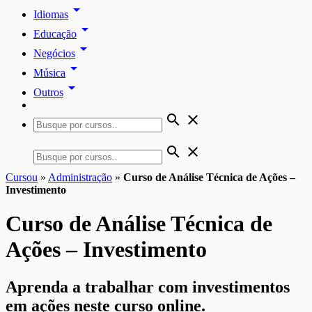
arrow_drop_down
Idiomas
arrow_drop_down
Educação
arrow_drop_down
Negócios
arrow_drop_down
Música
arrow_drop_down
Outros
search
close
search
close
Cursou
»
Administração
»
Curso de Análise Técnica de Ações –
Investimento
Curso de Análise Técnica de
Ações – Investimento
Aprenda a trabalhar com investimentos
em ações neste curso online.