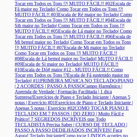
Tocar em Todos os Tons !?| MUITO FÁCIL!! #02
Escala de
Fá maior no Teclado| Como Tocar em Todos os Tons !?|
MUITO FÁCIL!! #03
Escala de Ré maior no Teclado| Como
Tocar em Todos os Tons !?| MUITO FÁCIL!! #04
Escala de
Sib maior no Teclado| Como Tocar em Todos os Tons !?|
MUITO FÁCIL!! #05
Escala de Lá maior no Teclado| Como
Tocar em Todos os Tons !?| MUITO FÁCIL!! #06
Escala de
Mi bemol maior no Teclado| Como Tocar em Todos os Tons
!?| MUITO FÁCIL!! #07
Escala de Mi maior no Teclado|
Como Tocar em Todos os Tons !?| MUITO FÁCIL!!
#08
Escala de Lá bemol maior no Teclado|| MUITO FÁCIL!!
#09
Escala de Si maior no Teclado|| MUITO FÁCIL!!
#10
Escala de Dó# maior #12 - MUITO FÁCIL!! Como
Tocar em Todos os Tons !?
Escala de Fá sustenido maior no
Teclado|| #11
PRIMEIRA MÚSICA NO TECLADO/PIANO
| 2 ACORDES | PASSO A PASSO
Campo Harmônico |
Aprenda de Verdade | Formação Facilitada | 1 dica
Surpresa!
Exercícios de Piano e Teclado Iniciante | Apenas 5
notas | Exercício #01
Exercícios de Piano e Teclado Iniciante |
Apenas 5 notas | Exercício #02
COMO TOCAR PIANO E
TECLADO EM 7 PASSOS | DO ZERO | Muito Fácil e
Prático!
7 SEGREDOS INCRÍVEIS que Todo
TECLADISTA Precisa Saber | CURSO DE TECLADO |
PASSO A PASSO
DEDILHADOS INCRÍVEIS! Faça
Agora! Teclado Iniciante|
Como tocar LINDOS acordes no