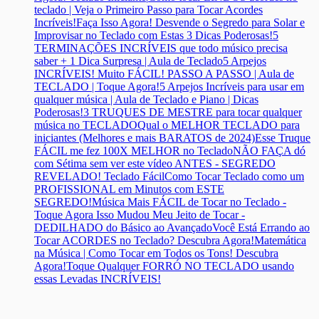
teclado | Veja o Primeiro Passo para Tocar Acordes
Incríveis!
Faça Isso Agora! Desvende o Segredo para Solar e
Improvisar no Teclado com Estas 3 Dicas Poderosas!
5
TERMINAÇÕES INCRÍVEIS que todo músico precisa
saber + 1 Dica Surpresa | Aula de Teclado
5 Arpejos
INCRÍVEIS! Muito FÁCIL! PASSO A PASSO | Aula de
TECLADO | Toque Agora!
5 Arpejos Incríveis para usar em
qualquer música | Aula de Teclado e Piano | Dicas
Poderosas!
3 TRUQUES DE MESTRE para tocar qualquer
música no TECLADO
Qual o MELHOR TECLADO para
iniciantes (Melhores e mais BARATOS de 2024)
Esse Truque
FÁCIL me fez 100X MELHOR no Teclado
NÃO FAÇA dó
com Sétima sem ver este vídeo ANTES - SEGREDO
REVELADO! Teclado Fácil
Como Tocar Teclado como um
PROFISSIONAL em Minutos com ESTE
SEGREDO!
Música Mais FÁCIL de Tocar no Teclado -
Toque Agora
Isso Mudou Meu Jeito de Tocar -
DEDILHADO do Básico ao Avançado
Você Está Errando ao
Tocar ACORDES no Teclado? Descubra Agora!
Matemática
na Música | Como Tocar em Todos os Tons! Descubra
Agora!
Toque Qualquer FORRÓ NO TECLADO usando
essas Levadas INCRÍVEIS!