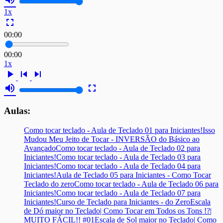
1x
fullscreen
00:00
00:00
1x
play_arrow
skip_previous
skip_next
volume_up
fullscreen
Aulas:
Como tocar teclado - Aula de Teclado 01 para Iniciantes!
Isso
Mudou Meu Jeito de Tocar - INVERSÃO do Básico ao
Avançado
Como tocar teclado - Aula de Teclado 02 para
Iniciantes!
Como tocar teclado - Aula de Teclado 03 para
Iniciantes!
Como tocar teclado - Aula de Teclado 04 para
Iniciantes!
Aula de Teclado 05 para Iniciantes - Como Tocar
Teclado do zero
Como tocar teclado - Aula de Teclado 06 para
Iniciantes!
Como tocar teclado - Aula de Teclado 07 para
Iniciantes!
Curso de Teclado para Iniciantes - do Zero
Escala
de Dó maior no Teclado| Como Tocar em Todos os Tons !?|
MUITO FÁCIL!! #01
Escala de Sol maior no Teclado| Como