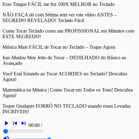
Esse Truque FÁCIL me fez 100X MELHOR no Teclado
NÃO FAÇA dó com Sétima sem ver este vídeo ANTES –
SEGREDO REVELADO! Teclado Fácil
Como Tocar Teclado como um PROFISSIONAL em Minutos com
ESTE SEGREDO!
Música Mais FÁCIL de Tocar no Teclado – Toque Agora
Isso Mudou Meu Jeito de Tocar – DEDILHADO do Básico ao
Avançado
Você Está Errando ao Tocar ACORDES no Teclado? Descubra
Agora!
Matemática na Música | Como Tocar em Todos os Tons! Descubra
Agora!
Toque Qualquer FORRÓ NO TECLADO usando essas Levadas
INCRÍVEIS!
play_arrow
skip_previous
skip_next
00:00
/
volume_up