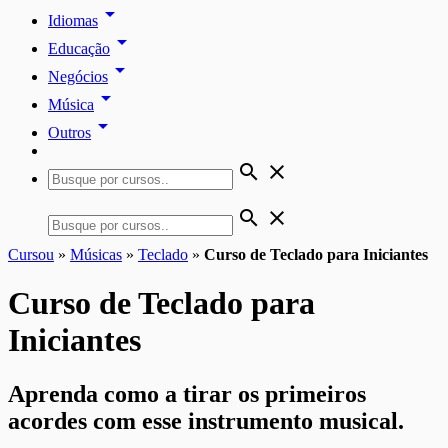
arrow_drop_down
Idiomas
arrow_drop_down
Educação
arrow_drop_down
Negócios
arrow_drop_down
Música
arrow_drop_down
Outros
search
close
search
close
Cursou
»
Músicas
»
Teclado
»
Curso de Teclado para Iniciantes
Curso de Teclado para
Iniciantes
Aprenda como a tirar os primeiros
acordes com esse instrumento musical.