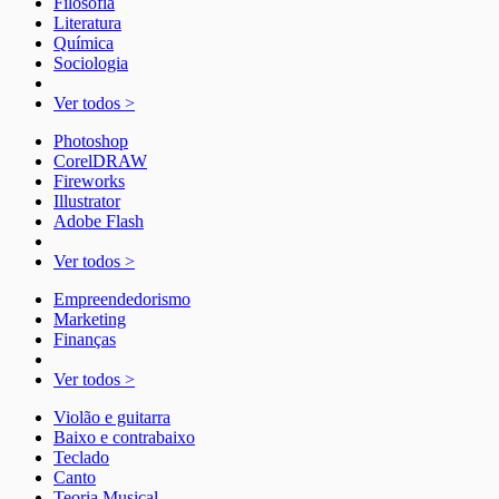
Filosofia
Literatura
Química
Sociologia
Ver todos >
Photoshop
CorelDRAW
Fireworks
Illustrator
Adobe Flash
Ver todos >
Empreendedorismo
Marketing
Finanças
Ver todos >
Violão e guitarra
Baixo e contrabaixo
Teclado
Canto
Teoria Musical