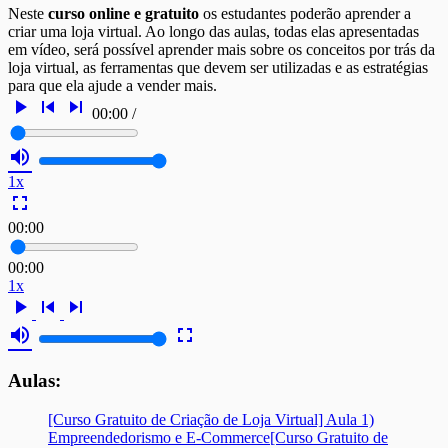
Neste
curso online e gratuito
os estudantes poderão aprender a
criar uma loja virtual. Ao longo das aulas, todas elas apresentadas
em vídeo, será possível aprender mais sobre os conceitos por trás da
loja virtual, as ferramentas que devem ser utilizadas e as estratégias
para que ela ajude a vender mais.
play_arrow
skip_previous
skip_next
00:00
/
volume_up
1x
fullscreen
00:00
00:00
1x
play_arrow
skip_previous
skip_next
volume_up
fullscreen
Aulas:
[Curso Gratuito de Criação de Loja Virtual] Aula 1)
Empreendedorismo e E-Commerce
[Curso Gratuito de