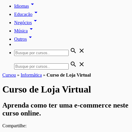
arrow_drop_down
Idiomas
arrow_drop_down
Educação
arrow_drop_down
Negócios
arrow_drop_down
Música
arrow_drop_down
Outros
search
close
search
close
Cursou
»
Informática
»
Curso de Loja Virtual
Curso de Loja Virtual
Aprenda como ter uma e-commerce neste
curso online.
Compartilhe: